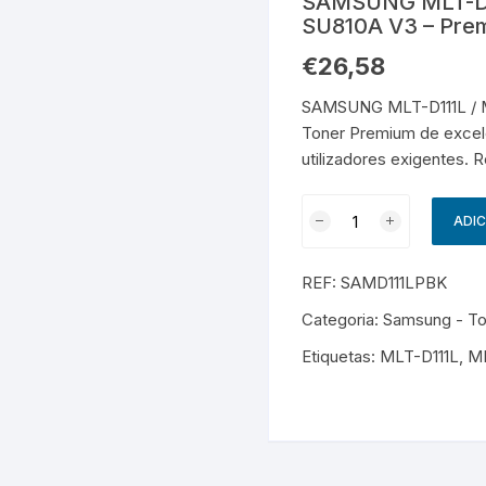
SAMSUNG MLT-D11
HP – Pack
HP
HP
bCam
mórias USB / Pendrives
aptadores USB
SU810A V3 – Prem
€
26,58
Kyocera
Kyocera
os com fio
SAMSUNG MLT-D111L / M
Samsung
Samsun
os sem fio
Toner Premium de excel
utilizadores exigentes. 
Quantidade
ADI
de
SAMSUNG
REF:
SAMD111LPBK
MLT-
D111L
Categoria:
Samsung - T
/
Etiquetas:
MLT-D111L
,
ML
MLT-
D111S
-
SU799A
/