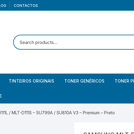
LOG
CONTACTOS
TINTEIROS ORIGINAIS
TONER GENÉRICOS
TONER P
Canon
Brother
Brother
E
Canon – Pack
Canon
Canon
iculares
1L / MLT-D111S – SU799A / SU810A V3 – Premium – Preto
HP
Epson
Epson
lunas
rtões memória