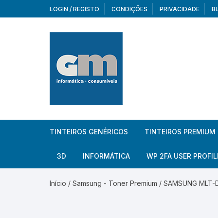
Skip
LOGIN / REGISTO
CONDIÇÕES
PRIVACIDADE
B
to
content
TINTEIROS GENÉRICOS
TINTEIROS PREMIUM
Brother
Brother
3D
INFORMÁTICA
WP 2FA USER PROFIL
Brother – Pack
Epson
Filamentos
Periféricos
Aur
Início
/
Samsung - Toner Premium
/ SAMSUNG MLT-D11
Canon
HP
Armazenamento externo
Co
Ca