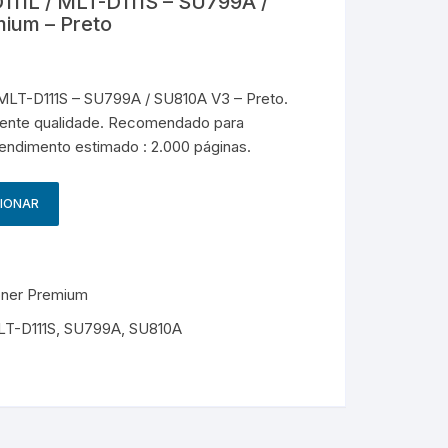
1L / MLT-D111S – SU799A /
Epson – Genéricos
ium – Preto
HP – Genérico
LT-D111S – SU799A / SU810A V3 – Preto.
g
HP – Originais
ente qualidade. Recomendado para
Rendimento estimado : 2.000 páginas.
Samsung – Genérico
CIONAR
oner Premium
T-D111S
,
SU799A
,
SU810A