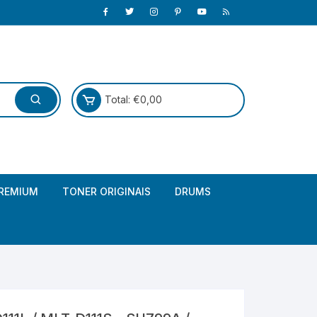
Total:
€
0,00
REMIUM
TONER ORIGINAIS
DRUMS
Canon
Brother – Genérico
HP
Canon – Genérico
Kyocera
Canon – Originais