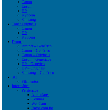
Canon
Epson
HP
Kyocera
Samsung
Toner Originais
Canon
HP
Kyocera
Drums
Brother – Genérico
Canon – Genérico
Canon – Originais
Epson – Genéricos
HP – Genérico
HP – Originais
Samsung – Genérico
3D
Filamentos
Informática
Periféricos
Auriculares
Colunas
WebCam
Ratos com fio