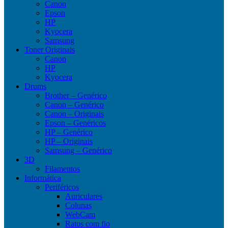
Canon
Epson
HP
Kyocera
Samsung
Toner Originais
Canon
HP
Kyocera
Drums
Brother – Genérico
Canon – Genérico
Canon – Originais
Epson – Genéricos
HP – Genérico
HP – Originais
Samsung – Genérico
3D
Filamentos
Informática
Periféricos
Auriculares
Colunas
WebCam
Ratos com fio