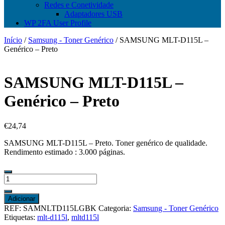
Redes e Conetividade
Adaptadores USB
WP 2FA User Profile
Início
/
Samsung - Toner Genérico
/ SAMSUNG MLT-D115L –
Genérico – Preto
SAMSUNG MLT-D115L –
Genérico – Preto
€
24,74
SAMSUNG MLT-D115L – Preto. Toner genérico de qualidade.
Rendimento estimado : 3.000 páginas.
Quantidade
de
SAMSUNG
Adicionar
MLT-
REF:
SAMNLTD115LGBK
Categoria:
Samsung - Toner Genérico
D115L
Etiquetas:
mlt-d115l
,
mltd115l
-