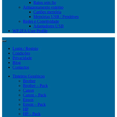
Ratos sem fio
Armazenamento externo
Cartões memória
Memórias USB / Pendrives
Redes e Conetividade
Adaptadores USB
WP 2FA User Profile
Login / Registo
Condições
Privacidade
Blog
Contactos
Tinteiros Genéricos
Brother
Brother – Pack
Canon
Canon – Pack
Epson
Epson – Pack
HP
HP – Pack