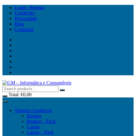
Skip
Login / Registo
to
Condições
content
Privacidade
Blog
Contactos
Total:
€
0,00
Tinteiros Genéricos
Brother
Brother – Pack
Canon
Canon – Pack