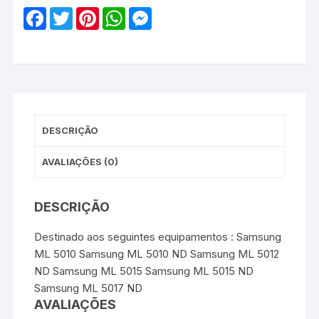
ML4510
F
T
P
W
M
/
a
w
i
h
e
c
i
n
a
s
ML4512
e
t
t
t
s
/
b
t
e
s
e
o
e
r
A
n
ML5010
o
r
e
p
g
/
k
s
p
e
t
r
ML5012/
ML5015
DESCRIÇÃO
/
ML5017
AVALIAÇÕES (0)
/
SV058A
DESCRIÇÃO
/
SV081A
Destinado aos seguintes equipamentos : Samsung
-
ML 5010 Samsung ML 5010 ND Samsung ML 5012
Genérico
ND Samsung ML 5015 Samsung ML 5015 ND
-
Samsung ML 5017 ND
Preto
AVALIAÇÕES