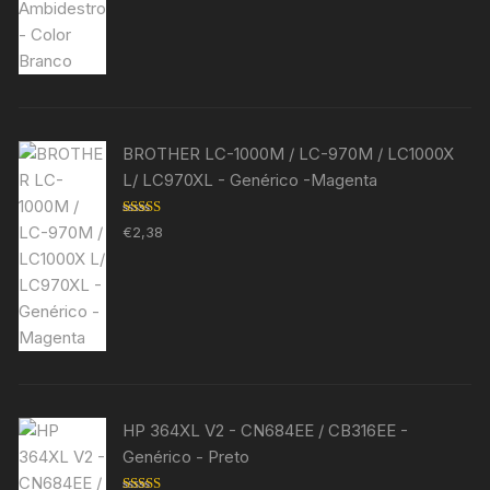
BROTHER LC-1000M / LC-970M / LC1000X
L/ LC970XL - Genérico -Magenta
Avaliação
€
2,38
5.00
de 5
HP 364XL V2 - CN684EE / CB316EE -
Genérico - Preto