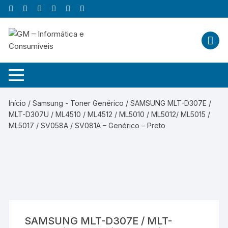
Skip
to
content
Início
/
Samsung - Toner Genérico
/ SAMSUNG MLT-D307E /
MLT-D307U / ML4510 / ML4512 / ML5010 / ML5012/ ML5015 /
ML5017 / SV058A / SV081A – Genérico – Preto
SAMSUNG MLT-D307E / MLT-