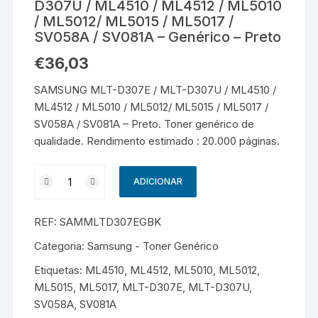
D307U / ML4510 / ML4512 / ML5010
/ ML5012/ ML5015 / ML5017 /
SV058A / SV081A – Genérico – Preto
€
36,03
SAMSUNG MLT-D307E / MLT-D307U / ML4510 /
ML4512 / ML5010 / ML5012/ ML5015 / ML5017 /
SV058A / SV081A – Preto. Toner genérico de
qualidade. Rendimento estimado : 20.000 páginas.
Quantidade
ADICIONAR
de
SAMSUNG
REF:
SAMMLTD307EGBK
MLT-
D307E
Categoria:
Samsung - Toner Genérico
/
Etiquetas:
ML4510
,
ML4512
,
ML5010
,
ML5012
,
MLT-
ML5015
,
ML5017
,
MLT-D307E
,
MLT-D307U
,
D307U
SV058A
,
SV081A
/