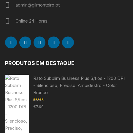
admin@gilmonteiro.pt
Online 24 Horas
PRODUTOS EM DESTAQUE
Rato Subblim Business Plus S/fios - 1200 DPI
- Silencioso, Preciso, Ambidestro - Color
Branco
Avaliação
€
7,99
5.00
de 5