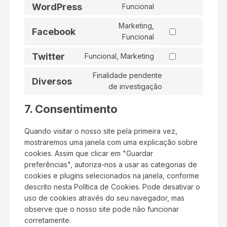
WordPress
Funcional
service
Consent
google-
to
Marketing,
Facebook
recaptcha
service
Consent
Funcional
wordpress
to
Twitter
Funcional, Marketing
service
Consent
facebook
to
Finalidade pendente
Diversos
service
Consent
de investigação
twitter
to
7. Consentimento
service
diversos
Quando visitar o nosso site pela primeira vez,
mostraremos uma janela com uma explicação sobre
cookies. Assim que clicar em "Guardar
preferências", autoriza-nos a usar as categorias de
cookies e plugins selecionados na janela, conforme
descrito nesta Política de Cookies. Pode desativar o
uso de cookies através do seu navegador, mas
observe que o nosso site pode não funcionar
corretamente.