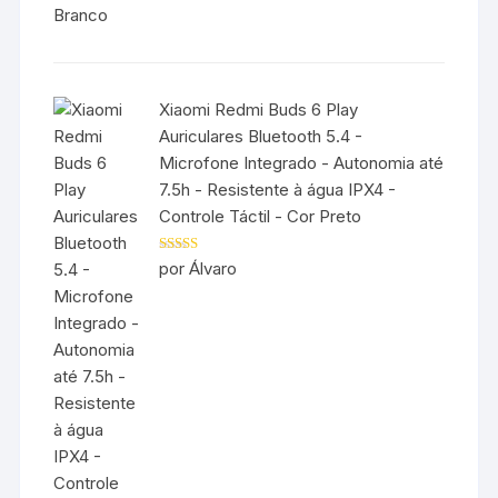
Xiaomi Redmi Buds 6 Play
Auriculares Bluetooth 5.4 -
Microfone Integrado - Autonomia até
7.5h - Resistente à água IPX4 -
Controle Táctil - Cor Preto
Avaliação
5
por Álvaro
de 5