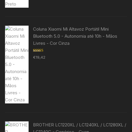
Coluna Xiaomi Mi Altavoz Portátil Mini
Bluetooth 5.0 - Autonomia até 10h - Mãos
Livres - Cor Cinza
Avaliação
€
19,42
5.00
de 5
BROTHER LC1220XL / LC1240XL / LC1280XL /
LC1240C - Genérico - Cyan