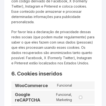
com código derivado de Facebook, X (Formerly
Twitter), Instagram e Pinterest e coloca cookies.
Esse conteúdo pode armazenar e processar
determinadas informações para publicidade
personalizada.
Por favor leia a declaração de privacidade dessas
redes sociais (que podem mudar regularmente) para
saber o que eles fazem com seus dados (pessoais)
que eles processam usando esses cookies. Os
dados recuperados são anonimizados tanto quanto
possível. Facebook, X (Formerly Twitter), Instagram
e Pinterest estão localizados nos Estados Unidos.
6. Cookies inseridos
WooCommerce
Funcional
Consent
to
Google
Funcional,
service
Consent
reCAPTCHA
Marketing
woocommerce
to