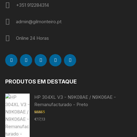
+351 912284314
admin@gilmonteiro.pt
Online 24 Horas
PRODUTOS EM DESTAQUE
HP 304XL V3 - N9K08AE / N9K06AE -
Remanufacturado - Preto
Avaliação
€
17,13
5.00
de 5