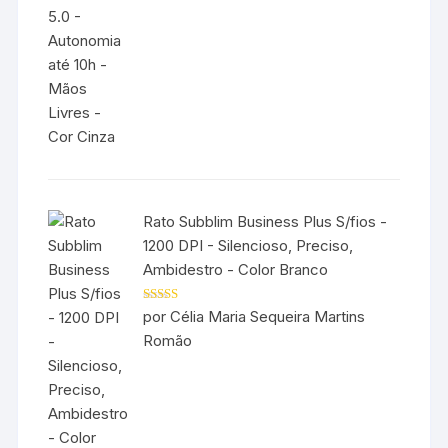
de 5
Rato Subblim Business Plus S/fios -
1200 DPI - Silencioso, Preciso,
Ambidestro - Color Branco
Avaliação
5
por Célia Maria Sequeira Martins
de 5
Romão