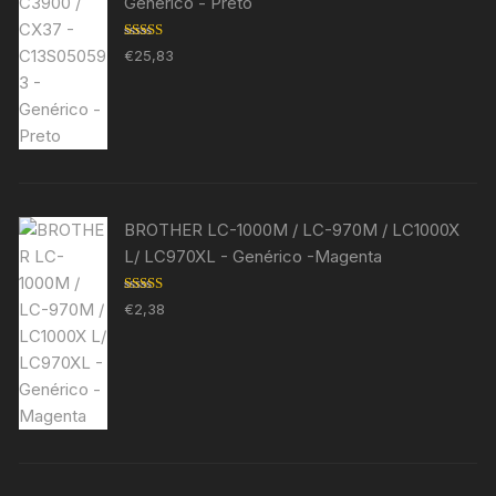
Genérico - Preto
Avaliação
€
25,83
5.00
de 5
BROTHER LC-1000M / LC-970M / LC1000X
L/ LC970XL - Genérico -Magenta
Avaliação
€
2,38
5.00
de 5