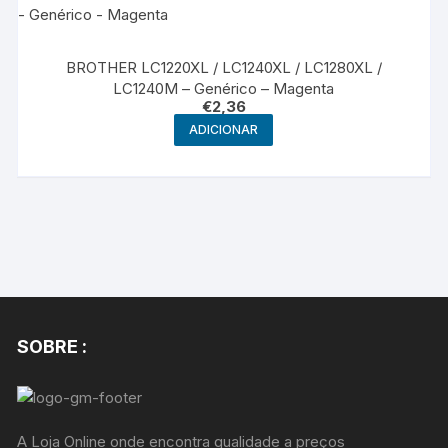
BROTHER LC1220XL / LC1240XL / LC1280XL /
LC1240M – Genérico – Magenta
€
2,36
ADICIONAR
SOBRE :
A Loja Online onde encontra qualidade a preços