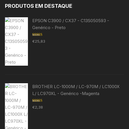
PRODUTOS EM DESTAQUE
EPSON C3900 / CX37 - C13S050593 -
Genérico - Preto
Avaliação
€
25,83
5.00
de 5
BROTHER LC-1000M / LC-970M / LC1000X
L/ LC970XL - Genérico -Magenta
Avaliação
€
2,38
5.00
de 5