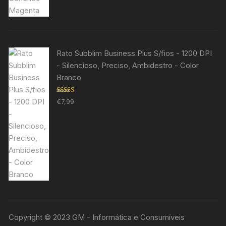
Rato Subblim Business Plus S/fios - 1200 DPI
- Silencioso, Preciso, Ambidestro - Color
Branco
Avaliação
€
7,99
5.00
de 5
Copyright © 2023 GM - Informática e Consumíveis