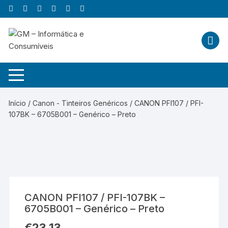
Skip
to
content
Início
/
Canon - Tinteiros Genéricos
/ CANON PFI107 / PFI-
107BK – 6705B001 – Genérico – Preto
CANON PFI107 / PFI-107BK –
6705B001 – Genérico – Preto
€
23,13