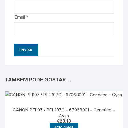
Email
*
TAMBÉM PODE GOSTAR…
CANON PFI107 / PFI-107C – 6706B001 – Genérico –
Cyan
€
23,13
ADICIONAR