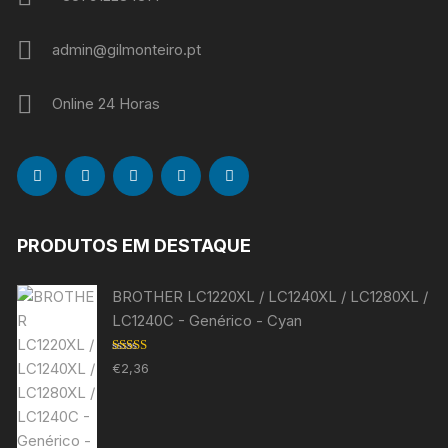
admin@gilmonteiro.pt
Online 24 Horas
PRODUTOS EM DESTAQUE
BROTHER LC1220XL / LC1240XL / LC1280XL /
LC1240C - Genérico - Cyan
Avaliação
€
2,36
5.00
de 5