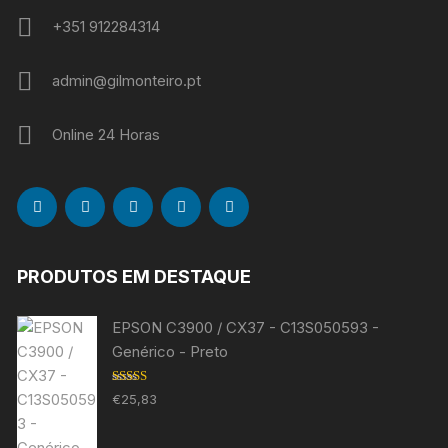
+351 912284314
admin@gilmonteiro.pt
Online 24 Horas
PRODUTOS EM DESTAQUE
EPSON C3900 / CX37 - C13S050593 -
Genérico - Preto
Avaliação
€
25,83
5.00
de 5