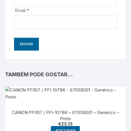
Email
*
TAMBÉM PODE GOSTAR…
CANON PFI107 / PFI-107BK – 6705B001 – Genérico –
Preto
€
23,13
ADICIONAR