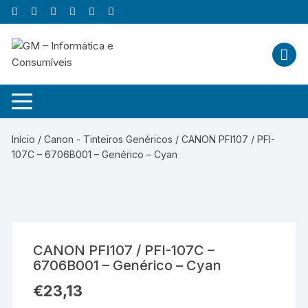
Skip
to
content
Início
/
Canon - Tinteiros Genéricos
/ CANON PFI107 / PFI-
107C – 6706B001 – Genérico – Cyan
CANON PFI107 / PFI-107C –
6706B001 – Genérico – Cyan
€
23,13