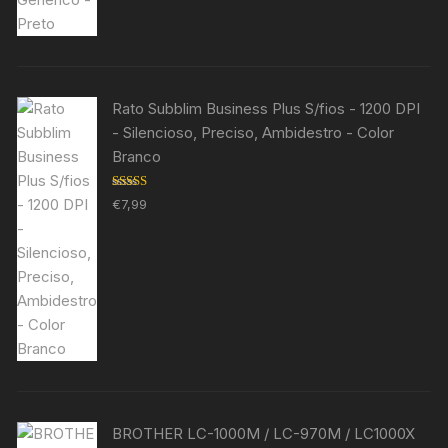
Rato Subblim Business Plus S/fios - 1200 DPI
- Silencioso, Preciso, Ambidestro - Color
Branco
Avaliação
€
7,99
5.00
de 5
BROTHER LC-1000M / LC-970M / LC1000X