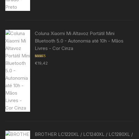
Coluna Xiaomi Mi Altavoz Portátil Mini
Bluetooth 5.0 - Autonomia até 10h - Mãos
Livres - Cor Cinza
Avaliação
€
19,42
5.00
de 5
BROTHER LC1220XL / LC1240XL / LC1280XL /