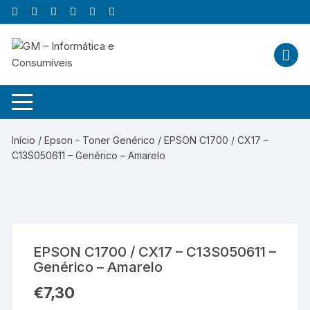
Skip
to
content
Início
/
Epson - Toner Genérico
/ EPSON C1700 / CX17 –
C13S050611 – Genérico – Amarelo
EPSON C1700 / CX17 – C13S050611 –
Genérico – Amarelo
€
7,30