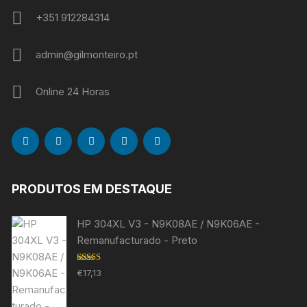
+351 912284314
admin@gilmonteiro.pt
Online 24 Horas
PRODUTOS EM DESTAQUE
HP 304XL V3 - N9K08AE / N9K06AE -
Remanufacturado - Preto
Avaliação
€
17,13
5.00
de 5