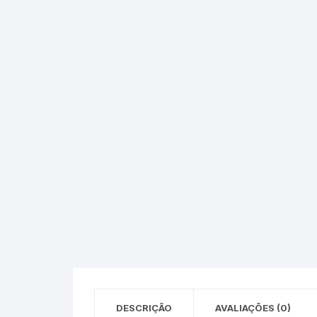
Epson – Pack
Rat
HP
HP – Pack
Lexmark
Lexmark – Pack
DESCRIÇÃO
AVALIAÇÕES (0)