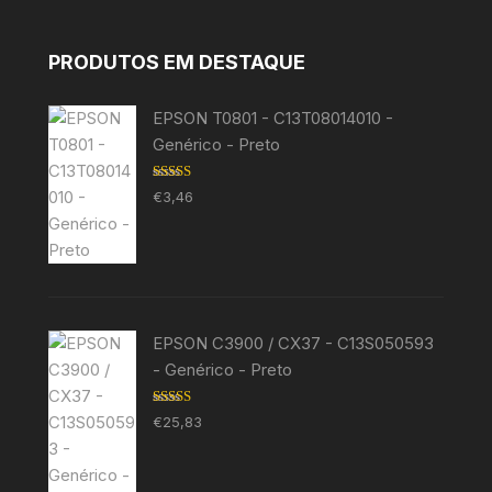
PRODUTOS EM DESTAQUE
EPSON T0801 - C13T08014010 -
Genérico - Preto
Avaliação
€
3,46
5.00
de 5
EPSON C3900 / CX37 - C13S050593
- Genérico - Preto
Avaliação
€
25,83
5.00
de 5