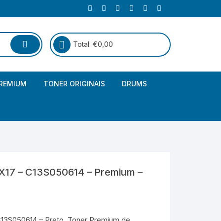
Total:
€
0,00
REMIUM
TONER ORIGINAIS
DRUMS
Canon
Brother – Genérico
HP
Canon – Genérico
Kyocera
Canon – Originais
X17 – C13S050614 – Premium –
Epson – Genéricos
HP – Genérico
13S050614 – Preto. Toner Premium de