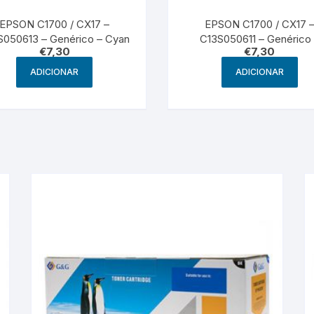
EPSON C1700 / CX17 –
EPSON C1700 / CX17 
S050613 – Genérico – Cyan
C13S050611 – Genérico
€
7,30
€
7,30
Amarelo
ADICIONAR
ADICIONAR