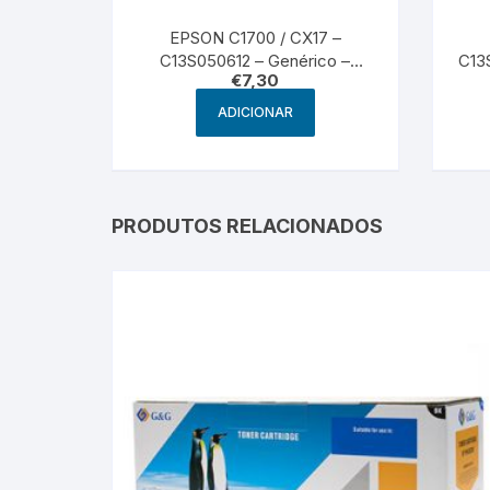
EPSON C1700 / CX17 –
C13S050612 – Genérico –
C13
€
7,30
Magenta
ADICIONAR
PRODUTOS RELACIONADOS