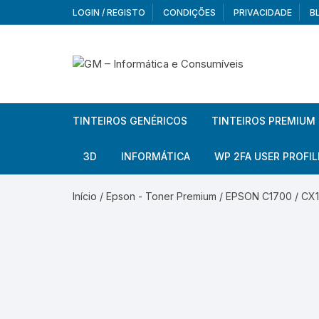
Skip
LOGIN / REGISTO
CONDIÇÕES
PRIVACIDADE
B
to
content
TINTEIROS GENÉRICOS
TINTEIROS PREMIUM
Brother
Brother
3D
INFORMÁTICA
WP 2FA USER PROFIL
Brother – Pack
Epson
Filamentos
Periféricos
Aur
Início
/
Epson - Toner Premium
/ EPSON C1700 / CX1
Canon
HP
Armazenamento externo
Co
Ca
Canon – Pack
Lexmark
Redes e Conetividade
We
Me
Ad
Epson
Rat