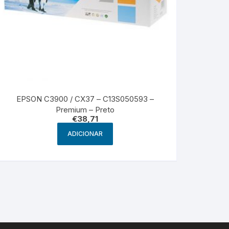
EPSON C3900 / CX37 – C13S050593 –
Premium – Preto
€
38,71
ADICIONAR