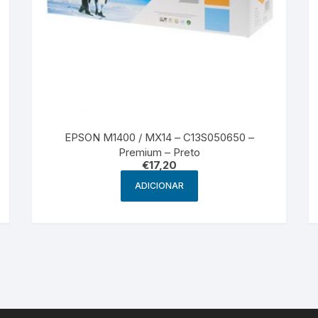
EPSON M1400 / MX14 – C13S050650 –
Premium – Preto
€
17,20
ADICIONAR