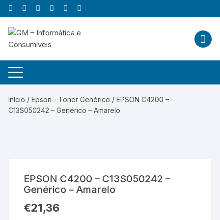
Skip
to
content
Início
/
Epson - Toner Genérico
/ EPSON C4200 –
C13S050242 – Genérico – Amarelo
EPSON C4200 – C13S050242 –
Genérico – Amarelo
€
21,36