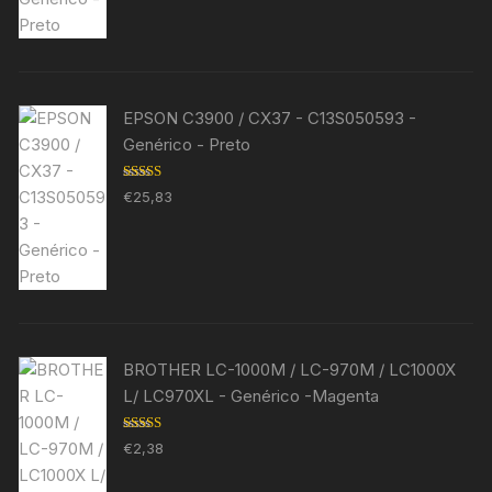
EPSON C3900 / CX37 - C13S050593 -
Genérico - Preto
Avaliação
€
25,83
5.00
de 5
BROTHER LC-1000M / LC-970M / LC1000X
L/ LC970XL - Genérico -Magenta
Avaliação
€
2,38
5.00
de 5