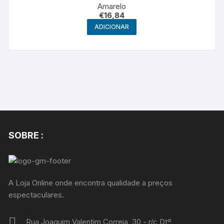
Amarelo
€
16,84
ADICIONAR
SOBRE :
A Loja Online onde encontra qualidade a preços
espectaculares.
Rua Joaquim Valentim Correia, 30 - r/c Dtº