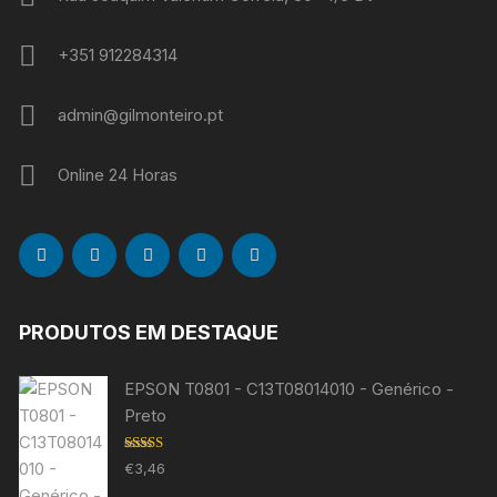
+351 912284314
admin@gilmonteiro.pt
Online 24 Horas
PRODUTOS EM DESTAQUE
EPSON T0801 - C13T08014010 - Genérico -
Preto
Avaliação
€
3,46
5.00
de 5