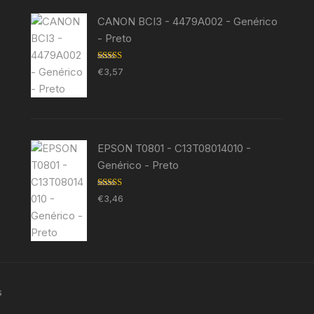
CANON BCI3 - 4479A002 - Genérico
- Preto
Avaliação
€
3,57
5.00
de 5
EPSON T0801 - C13T08014010 -
Genérico - Preto
Avaliação
€
3,46
5.00
de 5
s