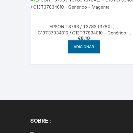
EPSON T3793 / T3783 (378XL) –
C13T37934010 / C13T37834010 – Genérico –
€
8,10
Magenta
ADICIONAR
SOBRE :