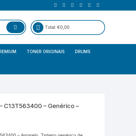
Total:
€
0,00
REMIUM
TONER ORIGINAIS
DRUMS
Canon
Brother – Genérico
HP
Canon – Genérico
Kyocera
Canon – Originais
 C13T563400 – Genérico –
Epson – Genéricos
HP – Genérico
3400 – Amarelo. Tinteiro genérico de