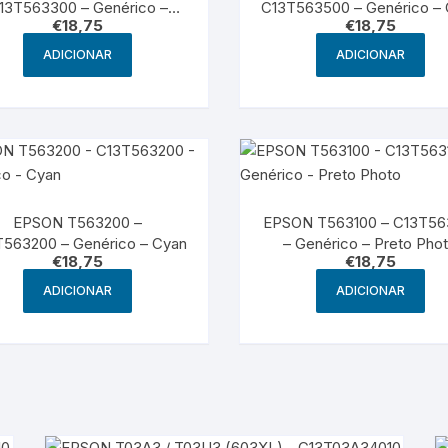
13T563300 – Genérico –
C13T563500 – Genérico –
€
18,75
€
18,75
Magenta
Light
ADICIONAR
ADICIONAR
EPSON T563200 –
EPSON T563100 – C13T56
563200 – Genérico – Cyan
– Genérico – Preto Pho
€
18,75
€
18,75
ADICIONAR
ADICIONAR