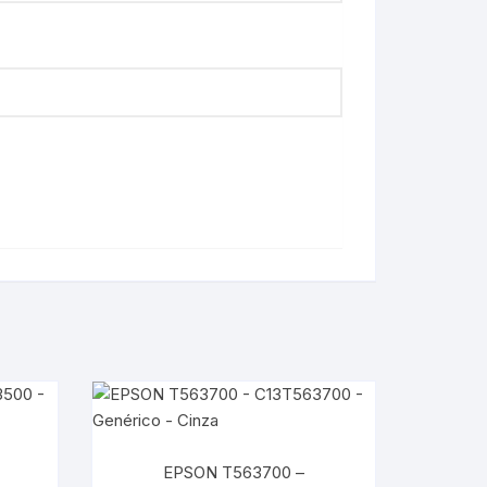
EPSON T563700 –