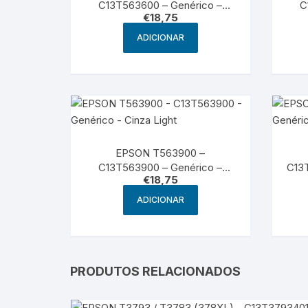
C13T563600 – Genérico –
C
€
18,75
Magenta Light
ADICIONAR
EPSON T563900 –
C13T563900 – Genérico –
C13T
€
18,75
Cinza Light
ADICIONAR
PRODUTOS RELACIONADOS