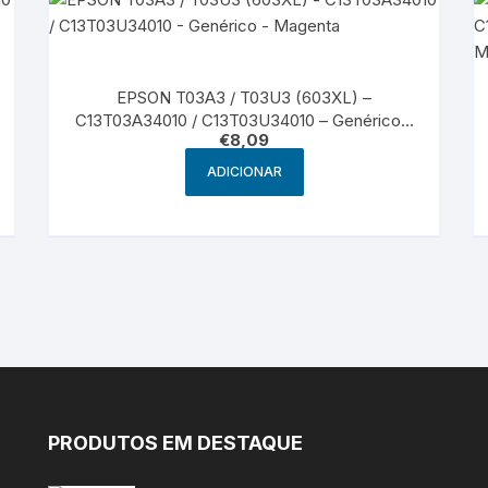
EPSON T03A3 / T03U3 (603XL) –
C13T03A34010 / C13T03U34010 – Genérico –
€
8,09
Magenta
ADICIONAR
PRODUTOS EM DESTAQUE