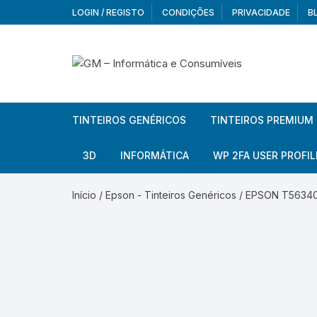
Skip
LOGIN / REGISTO
CONDIÇÕES
PRIVACIDADE
B
to
content
TINTEIROS GENÉRICOS
TINTEIROS PREMIUM
Brother
Brother
3D
INFORMÁTICA
WP 2FA USER PROFIL
Brother – Pack
Epson
Filamentos
Periféricos
Aur
Início
/
Epson - Tinteiros Genéricos
/ EPSON T563400
Canon
HP
Armazenamento externo
Co
Ca
Canon – Pack
Lexmark
Redes e Conetividade
We
Me
Ad
Epson
Rat