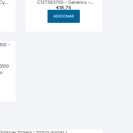
 Cyan
C13T563700 – Genérico –
€
18,75
Cinza
ADICIONAR
3100
to