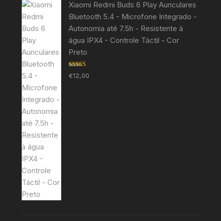
Xiaomi Redmi Buds 6 Play Auriculares
Bluetooth 5.4 - Microfone Integrado -
Autonomia até 7.5h - Resistente à
água IPX4 - Controle Táctil - Cor
Preto
Avaliação
€
12,00
5.00
de 5