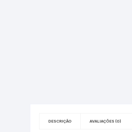
Epson – Pack
Rat
HP
HP – Pack
Lexmark
Lexmark – Pack
DESCRIÇÃO
AVALIAÇÕES (0)