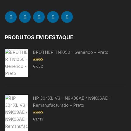
PRODUTOS EM DESTAQUE
BROTHER TN1050 - Genérico - Preto
Avaliação
€
7,52
5.00
de 5
HP 304XL V3 - N9K08AE / N9K06AE -
Remanufacturado - Preto
Avaliação
€
17,13
5.00
de 5