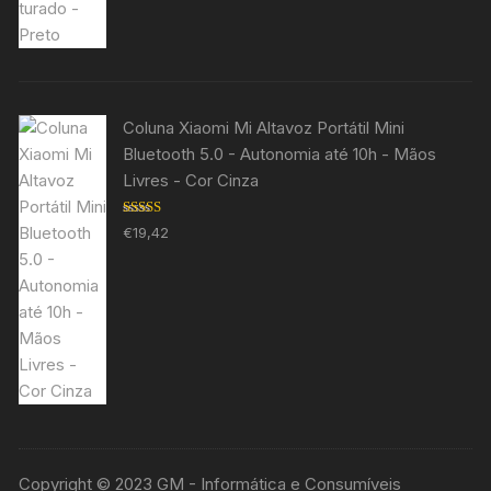
Coluna Xiaomi Mi Altavoz Portátil Mini
Bluetooth 5.0 - Autonomia até 10h - Mãos
Livres - Cor Cinza
Avaliação
€
19,42
5.00
de 5
Copyright © 2023 GM - Informática e Consumíveis