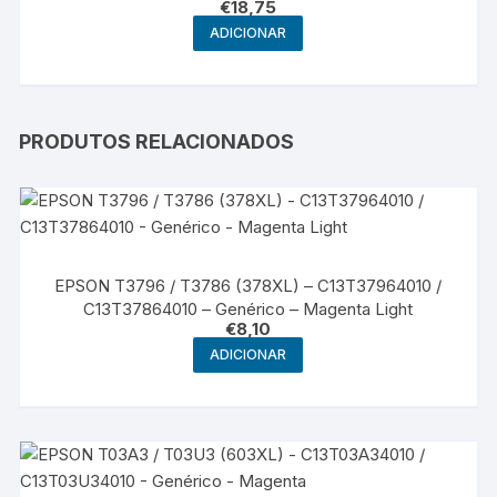
€
18,75
ADICIONAR
PRODUTOS RELACIONADOS
EPSON T3796 / T3786 (378XL) – C13T37964010 /
C13T37864010 – Genérico – Magenta Light
€
8,10
ADICIONAR