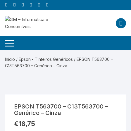
Skip
to
content
Início
/
Epson - Tinteiros Genéricos
/ EPSON T563700 –
C13T563700 – Genérico – Cinza
EPSON T563700 – C13T563700 –
Genérico – Cinza
€
18,75