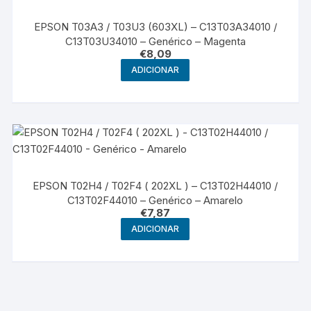
EPSON T03A3 / T03U3 (603XL) – C13T03A34010 /
C13T03U34010 – Genérico – Magenta
€
8,09
ADICIONAR
EPSON T02H4 / T02F4 ( 202XL ) – C13T02H44010 /
C13T02F44010 – Genérico – Amarelo
€
7,87
ADICIONAR