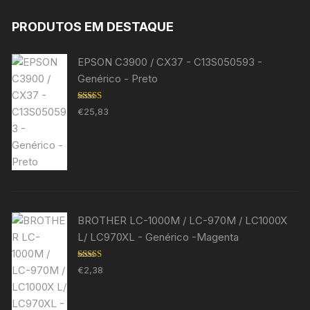
PRODUTOS EM DESTAQUE
EPSON C3900 / CX37 - C13S050593 -
Genérico - Preto
Avaliação
€
25,83
5.00
de 5
BROTHER LC-1000M / LC-970M / LC1000X
L/ LC970XL - Genérico -Magenta
Avaliação
€
2,38
5.00
de 5