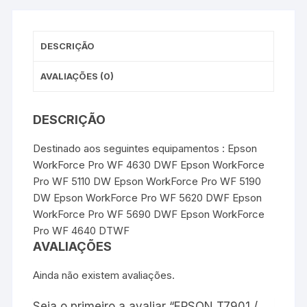
-
k
s
p
e
t
r
Preto
DESCRIÇÃO
AVALIAÇÕES (0)
DESCRIÇÃO
Destinado aos seguintes equipamentos : Epson
WorkForce Pro WF 4630 DWF Epson WorkForce
Pro WF 5110 DW Epson WorkForce Pro WF 5190
DW Epson WorkForce Pro WF 5620 DWF Epson
WorkForce Pro WF 5690 DWF Epson WorkForce
Pro WF 4640 DTWF
AVALIAÇÕES
Ainda não existem avaliações.
Seja o primeiro a avaliar “EPSON T7901 /