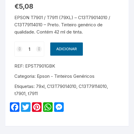
€
5,08
EPSON T7901 / T7911 (79XL) – C13T79014010 /
C13T79114010 – Preto. Tinteiro genérico de
qualidade. Contém 42 ml de tinta.
Quantidade
ADICIONAR
de
EPSON
REF:
EPST7901GBK
T7901
/
Categoria:
Epson - Tinteiros Genéricos
T7911
Etiquetas:
79xl
,
C13T79014010
,
C13T79114010
,
(79XL)
t7901
,
t7911
-
C13T79014010
F
T
P
W
M
/
a
w
i
h
e
c
i
n
a
s
C13T79114010
e
t
t
t
s
-
b
t
e
s
e
o
e
r
A
n
Genérico
o
r
e
p
g