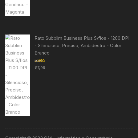
Rato Subblim Business Plus S/fios - 1200 DPI
- Silencioso, Preciso, Ambidestro - Color
Branco
Avaliação
€
7,99
5.00
de 5