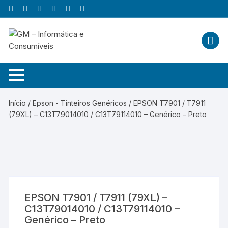
Skip
to
content
Início
/
Epson - Tinteiros Genéricos
/ EPSON T7901 / T7911
(79XL) – C13T79014010 / C13T79114010 – Genérico – Preto
EPSON T7901 / T7911 (79XL) –
C13T79014010 / C13T79114010 –
Genérico – Preto