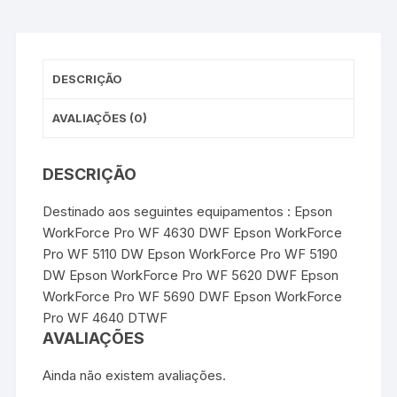
o
e
r
A
n
Genérico
o
r
e
p
g
-
k
s
p
e
t
r
Amarelo
DESCRIÇÃO
AVALIAÇÕES (0)
DESCRIÇÃO
Destinado aos seguintes equipamentos : Epson
WorkForce Pro WF 4630 DWF Epson WorkForce
Pro WF 5110 DW Epson WorkForce Pro WF 5190
DW Epson WorkForce Pro WF 5620 DWF Epson
WorkForce Pro WF 5690 DWF Epson WorkForce
Pro WF 4640 DTWF
AVALIAÇÕES
Ainda não existem avaliações.