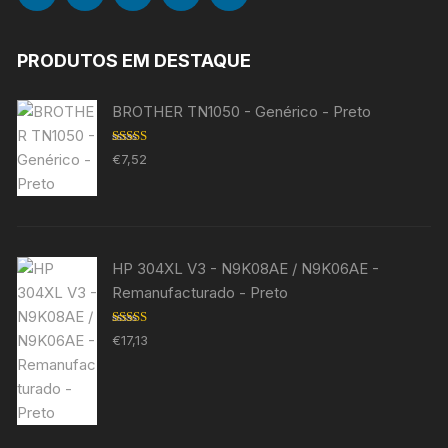
PRODUTOS EM DESTAQUE
BROTHER TN1050 - Genérico - Preto
Avaliação
€
7,52
5.00
de 5
HP 304XL V3 - N9K08AE / N9K06AE -
Remanufacturado - Preto
Avaliação
€
17,13
5.00
de 5