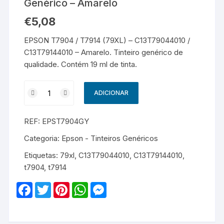
Genérico – Amarelo
€
5,08
EPSON T7904 / T7914 (79XL) – C13T79044010 /
C13T79144010 – Amarelo. Tinteiro genérico de
qualidade. Contém 19 ml de tinta.
Quantidade
ADICIONAR
de
EPSON
REF:
EPST7904GY
T7904
/
Categoria:
Epson - Tinteiros Genéricos
T7914
Etiquetas:
79xl
,
C13T79044010
,
C13T79144010
,
(79XL)
t7904
,
t7914
-
C13T79044010
F
T
P
W
M
/
a
w
i
h
e
c
i
n
a
s
C13T79144010
e
t
t
t
s
-
b
t
e
s
e