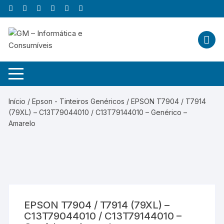
Skip
to
content
Início
/
Epson - Tinteiros Genéricos
/ EPSON T7904 / T7914
(79XL) – C13T79044010 / C13T79144010 – Genérico –
Amarelo
EPSON T7904 / T7914 (79XL) –
C13T79044010 / C13T79144010 –