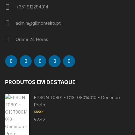
+351 912284314
admin@gilmonteiro.pt
Online 24 Horas
PRODUTOS EM DESTAQUE
EPSON T0801 - C13T08014010 - Genérico -
Preto
Avaliação
€
3,46
5.00
de 5