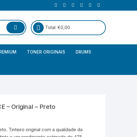
Total:
€
0,00
REMIUM
TONER ORIGINAIS
DRUMS
Canon
Brother – Genérico
HP
Canon – Genérico
Kyocera
Canon – Originais
 – Original – Preto
Epson – Genéricos
HP – Genérico
o. Tinteiro original com a qualidade da
tinta e um rendimento estimado de 475