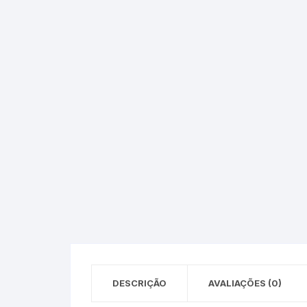
Epson – Pack
Rat
HP
HP – Pack
Lexmark
Lexmark – Pack
DESCRIÇÃO
AVALIAÇÕES (0)