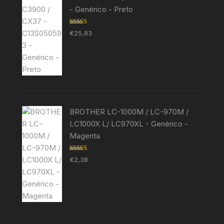
- Genérico - Preto
Avaliação
€
25,83
5.00
de 5
BROTHER LC-1000M / LC-970M /
LC1000X L/ LC970XL - Genérico -
Magenta
Avaliação
€
2,38
5.00
de 5