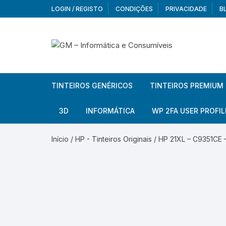
Skip
LOGIN / REGISTO
CONDIÇÕES
PRIVACIDADE
B
to
content
TINTEIROS GENÉRICOS
TINTEIROS PREMIUM
Brother
Brother
3D
INFORMÁTICA
WP 2FA USER PROFIL
Brother – Pack
Epson
Filamentos
Periféricos
Aur
Início
/
HP - Tinteiros Originais
/ HP 21XL – C9351CE –
Canon
HP
Armazenamento externo
Co
Ca
Canon – Pack
Lexmark
Redes e Conetividade
We
Me
Ad
Epson
Rat