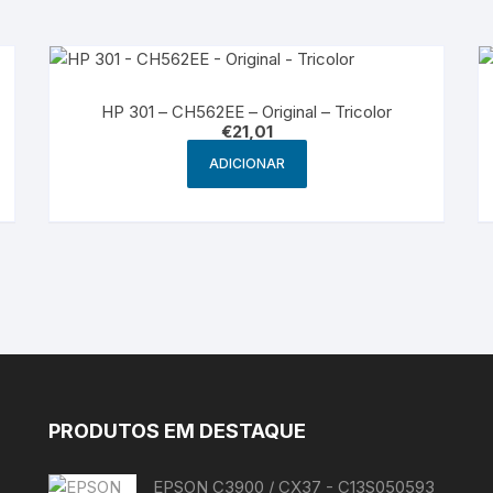
HP 301 – CH562EE – Original – Tricolor
€
21,01
ADICIONAR
PRODUTOS EM DESTAQUE
EPSON C3900 / CX37 - C13S050593