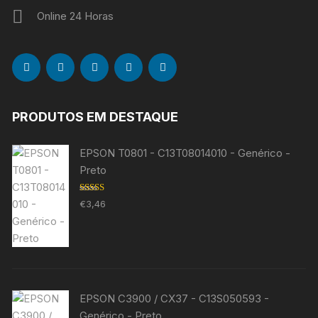
Online 24 Horas
PRODUTOS EM DESTAQUE
EPSON T0801 - C13T08014010 - Genérico -
Preto
Avaliação
€
3,46
5.00
de 5
EPSON C3900 / CX37 - C13S050593 -
Genérico - Preto