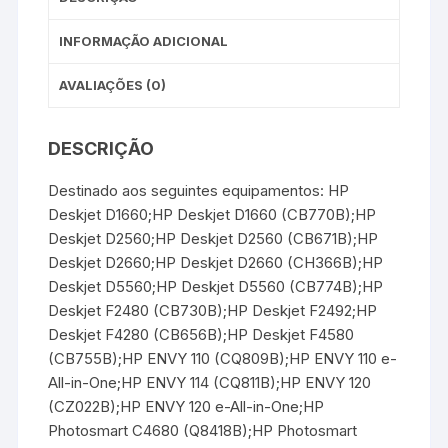
INFORMAÇÃO ADICIONAL
AVALIAÇÕES (0)
DESCRIÇÃO
Destinado aos seguintes equipamentos: HP
Deskjet D1660;HP Deskjet D1660 (CB770B);HP
Deskjet D2560;HP Deskjet D2560 (CB671B);HP
Deskjet D2660;HP Deskjet D2660 (CH366B);HP
Deskjet D5560;HP Deskjet D5560 (CB774B);HP
Deskjet F2480 (CB730B);HP Deskjet F2492;HP
Deskjet F4280 (CB656B);HP Deskjet F4580
(CB755B);HP ENVY 110 (CQ809B);HP ENVY 110 e-
All-in-One;HP ENVY 114 (CQ811B);HP ENVY 120
(CZ022B);HP ENVY 120 e-All-in-One;HP
Photosmart C4680 (Q8418B);HP Photosmart