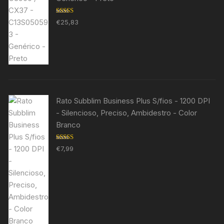
Avaliação
€
25,83
5.00
de 5
Rato Subblim Business Plus S/fios - 1200 DPI
- Silencioso, Preciso, Ambidestro - Color
Branco
Avaliação
€
7,99
5.00
de 5