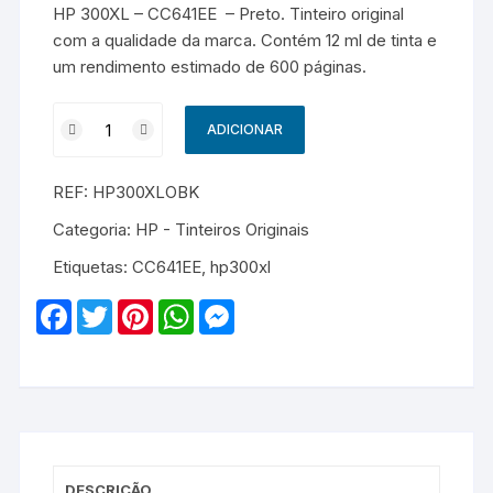
HP 300XL – CC641EE – Preto. Tinteiro original
com a qualidade da marca. Contém 12 ml de tinta e
um rendimento estimado de 600 páginas.
Quantidade
ADICIONAR
de
HP
REF:
HP300XLOBK
300XL
-
Categoria:
HP - Tinteiros Originais
CC641EE
Etiquetas:
CC641EE
,
hp300xl
-
Original
F
T
P
W
M
-
a
w
i
h
e
c
i
n
a
s
Preto
e
t
t
t
s
b
t
e
s
e
o
e
r
A
n
o
r
e
p
g
k
s
p
e
t
r
DESCRIÇÃO