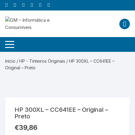
Skip
to
content
Início
/
HP - Tinteiros Originais
/ HP 300XL – CC641EE –
Original – Preto
HP 300XL – CC641EE – Original –
Preto
€
39,86