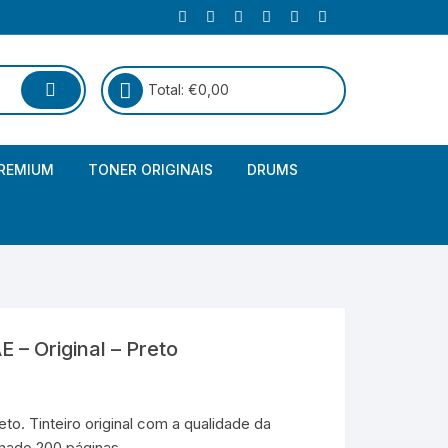
Total:
€
0,00
REMIUM
TONER ORIGINAIS
DRUMS
Canon
Brother – Genérico
HP
Canon – Genérico
Kyocera
Canon – Originais
– Original – Preto
Epson – Genéricos
HP – Genérico
o. Tinteiro original com a qualidade da
mado 200 páginas.