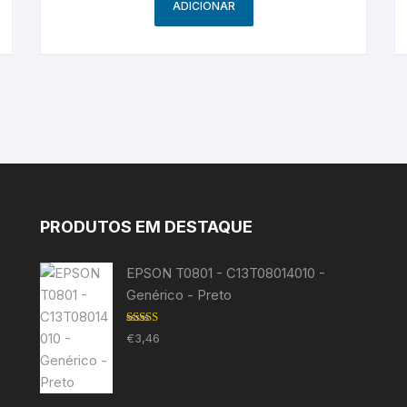
ADICIONAR
PRODUTOS EM DESTAQUE
EPSON T0801 - C13T08014010 -
Genérico - Preto
Avaliação
€
3,46
5.00
de 5