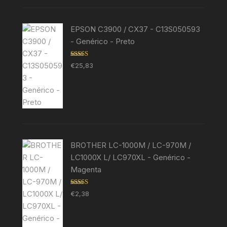
EPSON C3900 / CX37 - C13S050593
- Genérico - Preto
Avaliação
€
25,83
5.00
de 5
BROTHER LC-1000M / LC-970M /
LC1000X L/ LC970XL - Genérico -
Magenta
Avaliação
€
2,38
5.00
de 5