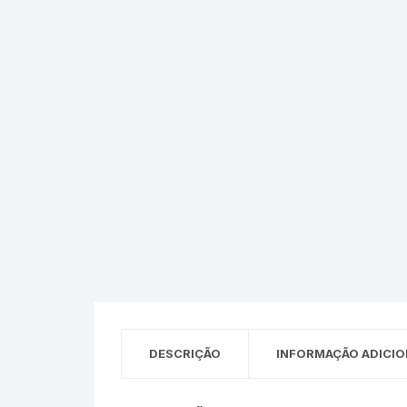
Epson – Pack
Rat
HP
HP – Pack
Lexmark
Lexmark – Pack
DESCRIÇÃO
INFORMAÇÃO ADICIO