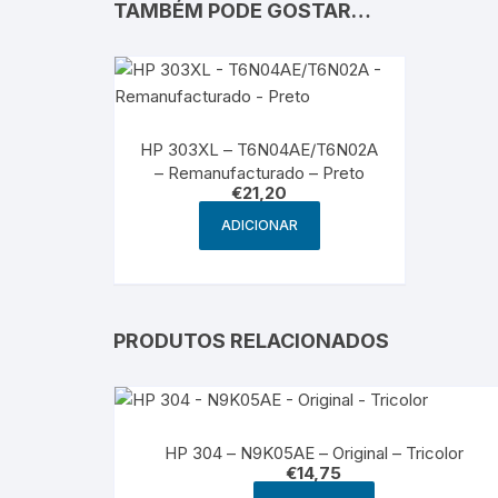
TAMBÉM PODE GOSTAR…
HP 303XL – T6N04AE/T6N02A
– Remanufacturado – Preto
€
21,20
ADICIONAR
PRODUTOS RELACIONADOS
HP 304 – N9K05AE – Original – Tricolor
€
14,75