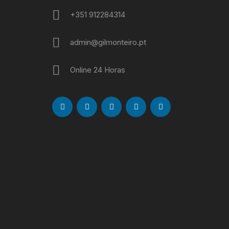
+351 912284314
admin@gilmonteiro.pt
Online 24 Horas