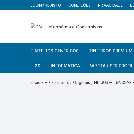
Skip
LOGIN / REGISTO
CONDIÇÕES
PRIVACIDADE
B
to
content
TINTEIROS GENÉRICOS
TINTEIROS PREMIUM
Brother
Brother
3D
INFORMÁTICA
WP 2FA USER PROFIL
Brother – Pack
Epson
Filamentos
Periféricos
Aur
Início
/
HP - Tinteiros Originais
/ HP 303 – T6N02AE – 
Canon
HP
Armazenamento externo
Co
Ca
Canon – Pack
Lexmark
Redes e Conetividade
We
Me
Ad
Epson
Rat