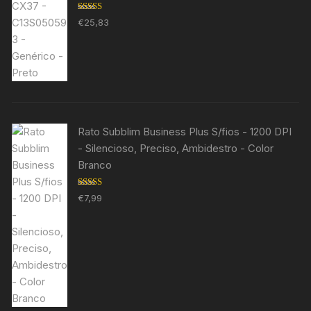
Avaliação
€
25,83
5.00
de 5
Rato Subblim Business Plus S/fios - 1200 DPI
- Silencioso, Preciso, Ambidestro - Color
Branco
Avaliação
€
7,99
5.00
de 5