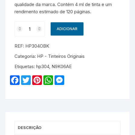
qualidade da marca. Contém 4 ml de tinta e um
rendimento estimado de 120 páginas.
Quantidade
ADICIONAR
de
HP
REF:
HP304OBK
304
-
Categoria:
HP - Tinteiros Originais
N9K06AE
Etiquetas:
hp304
,
N9K06AE
-
Original
F
T
P
W
M
-
a
w
i
h
e
c
i
n
a
s
Preto
e
t
t
t
s
b
t
e
s
e
o
e
r
A
n
o
r
e
p
g
k
s
p
e
t
r
DESCRIÇÃO