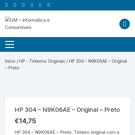
Skip
to
content
Início
/
HP - Tinteiros Originais
/ HP 304 – N9K06AE – Original
– Preto
HP 304 – N9K06AE – Original – Preto
€
14,75
HP 304 – N9K06AE – Preto. Tinteiro original com a