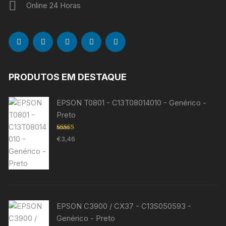
Online 24 Horas
PRODUTOS EM DESTAQUE
EPSON T0801 - C13T08014010 - Genérico -
Preto
Avaliação
€
3,46
5.00
de 5
EPSON C3900 / CX37 - C13S050593 -
Genérico - Preto