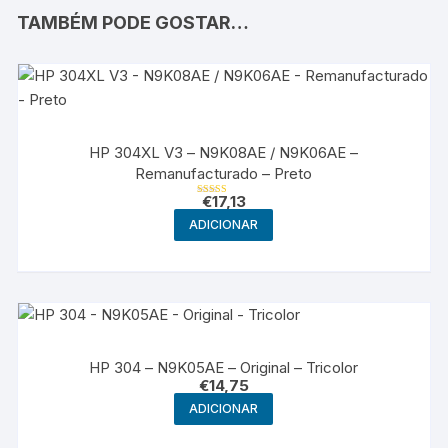
TAMBÉM PODE GOSTAR…
HP 304XL V3 – N9K08AE / N9K06AE –
Remanufacturado – Preto
€
17,13
Avaliação
5.00
ADICIONAR
de 5
HP 304 – N9K05AE – Original – Tricolor
€
14,75
ADICIONAR