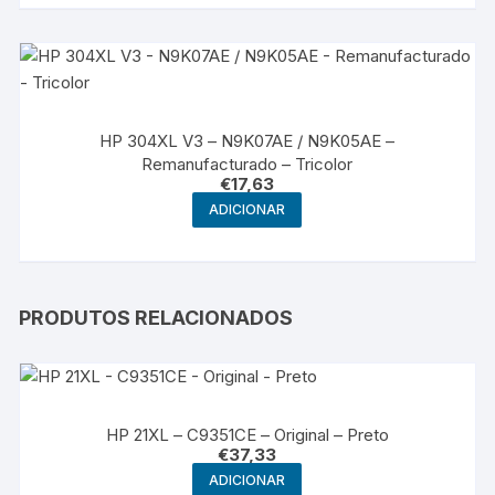
HP 304XL V3 – N9K07AE / N9K05AE –
Remanufacturado – Tricolor
€
17,63
ADICIONAR
PRODUTOS RELACIONADOS
HP 21XL – C9351CE – Original – Preto
€
37,33
ADICIONAR