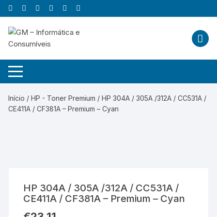
Skip
to
content
Início
/
HP - Toner Premium
/ HP 304A / 305A /312A / CC531A /
CE411A / CF381A – Premium – Cyan
HP 304A / 305A /312A / CC531A /
CE411A / CF381A – Premium – Cyan
€
23,11