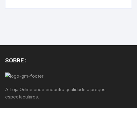
SOBRE :
A Loja Online onde encontra qualidade a preços
espectaculares.
Rua Joaquim Valentim Correia, 30 - r/c Dtº
+351 912284314