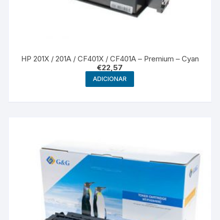
HP 201X / 201A / CF401X / CF401A – Premium – Cyan
€
22,57
ADICIONAR