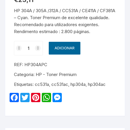
HP 304A / 305A /312A / CC531A / CE411A / CF381A
– Cyan. Toner Premium de excelente qualidade.
Recomendado para utilizadores exigentes.
Rendimento estimado : 2.800 páginas.
Quantidade
ADICIONAR
de
HP
REF:
HP304APC
304A
/
Categoria:
HP - Toner Premium
305A
Etiquetas:
cc531a
,
cc531ac
,
hp304a
,
hp304ac
/312A
/
F
T
P
W
M
CC531A
a
w
i
h
e
c
i
n
a
s
/
e
t
t
t
s
CE411A
b
t
e
s
e
o
e
r
A
n
/
o
r
e
p
g
CF381A
k
s
p
e