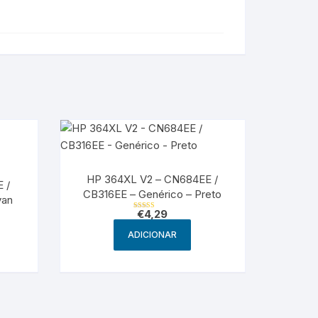
HP 364XL V2 – CN684EE /
 /
CB316EE – Genérico – Preto
yan
€
4,29
Avaliação
5.00
de 5
ADICIONAR