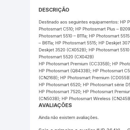
DESCRIÇÃO
Destinado aos seguintes equipamentos: HP 
Photosmart C510; HP Photosmart Plus – B20
Photosmart 5510 – B111a; HP Photosmart 5515
– B611a; HP Photosmart 5515; HP Deskjet 30
Deskjet 3520 (CX052B); HP Photosmart 5510
Photosmart 5520 (CX042B)
HP Photosmart Premium (CC335B); HP Photo
HP Photosmart (Q8433B); HP Photosmart C5
(CN216B); HP Photosmart Premium (CD055B);
HP Photosmart 6520; HP Photosmart série D
HP Photosmart 7520; HP Photosmart Premiu
(CN503B); HP Photosmart Wireless (CN245B
AVALIAÇÕES
Ainda não existem avaliações.