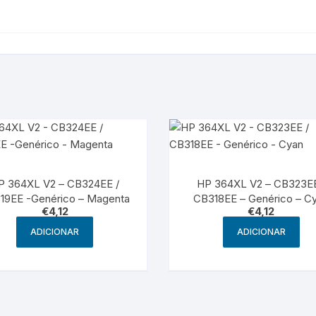
P 364XL V2 – CB324EE /
HP 364XL V2 – CB323EE
19EE -Genérico – Magenta
CB318EE – Genérico – C
€
4,12
€
4,12
ADICIONAR
ADICIONAR