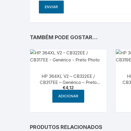
TAMBÉM PODE GOSTAR…
HP 364XL V2 – CB322EE /
H
CB317EE – Genérico – Preto
CB3
€
4,12
Photo
ADICIONAR
PRODUTOS RELACIONADOS