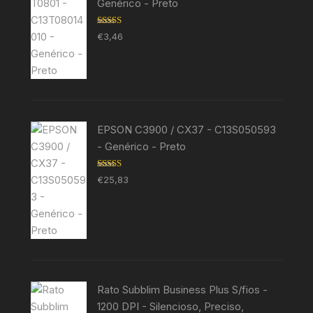
Genérico - Preto
Avaliação
€
3,46
5.00
de 5
EPSON C3900 / CX37 - C13S050593
- Genérico - Preto
Avaliação
€
25,83
5.00
de 5
Rato Subblim Business Plus S/fios -
1200 DPI - Silencioso, Preciso,