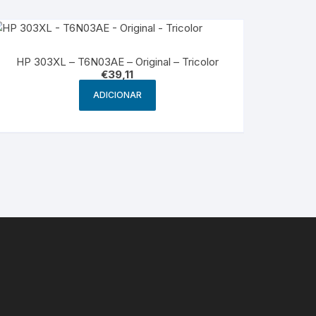
HP 303XL – T6N03AE – Original – Tricolor
€
39,11
ADICIONAR