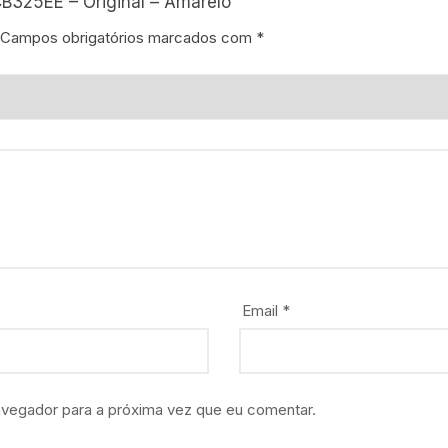
CB325EE – Original – Amarelo”
Campos obrigatórios marcados com
*
Email
*
avegador para a próxima vez que eu comentar.