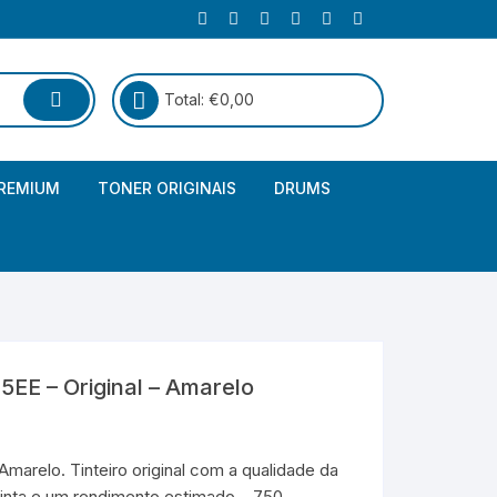
Total:
€
0,00
REMIUM
TONER ORIGINAIS
DRUMS
Canon
Brother – Genérico
HP
Canon – Genérico
Kyocera
Canon – Originais
EE – Original – Amarelo
Epson – Genéricos
HP – Genérico
arelo. Tinteiro original com a qualidade da
inta e um rendimento estimado – 750