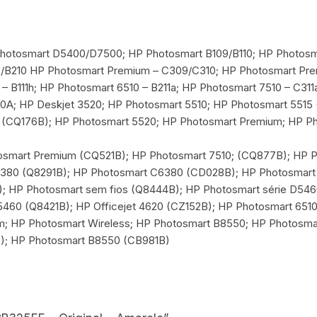
Photosmart D5400/D7500; HP Photosmart B109/B110; HP Photos
9/B210 HP Photosmart Premium – C309/C310; HP Photosmart Pr
 – B111h; HP Photosmart 6510 – B211a; HP Photosmart 7510 – C31
70A; HP Deskjet 3520; HP Photosmart 5510; HP Photosmart 5515
 (CQ176B); HP Photosmart 5520; HP Photosmart Premium; HP P
smart Premium (CQ521B); HP Photosmart 7510; (CQ877B); HP 
380 (Q8291B); HP Photosmart C6380 (CD028B); HP Photosmart 
 HP Photosmart sem fios (Q8444B); HP Photosmart série D5460;
5460 (Q8421B); HP Officejet 4620 (CZ152B); HP Photosmart 651
m; HP Photosmart Wireless; HP Photosmart B8550; HP Photosm
); HP Photosmart B8550 (CB981B)