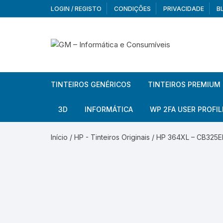
Skip
LOGIN / REGISTO
CONDIÇÕES
PRIVACIDADE
B
to
content
TINTEIROS GENÉRICOS
TINTEIROS PREMIUM
Brother
Brother
3D
INFORMÁTICA
WP 2FA USER PROFIL
Brother – Pack
Epson
Filamentos
Periféricos
Aur
Início
/
HP - Tinteiros Originais
/ HP 364XL – CB325EE 
Canon
HP
Armazenamento externo
Co
Ca
Canon – Pack
Lexmark
Redes e Conetividade
We
Me
Ad
Epson
Rat