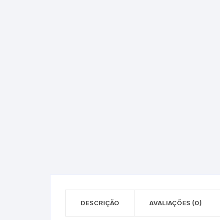
Epson – Pack
Rat
HP
HP – Pack
Lexmark
Lexmark – Pack
DESCRIÇÃO
AVALIAÇÕES (0)