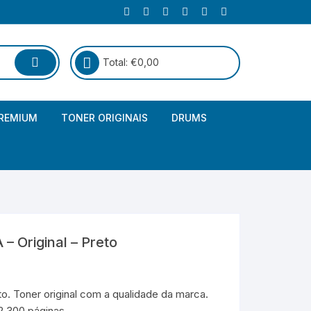
Total:
€
0,00
REMIUM
TONER ORIGINAIS
DRUMS
Canon
Brother – Genérico
HP
Canon – Genérico
Kyocera
Canon – Originais
– Original – Preto
Epson – Genéricos
HP – Genérico
o. Toner original com a qualidade da marca.
2.300 páginas.