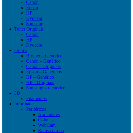
Canon
Epson
HP
Kyocera
Samsung
Toner Originais
Canon
HP
Kyocera
Drums
Brother – Genérico
Canon – Genérico
Canon – Originais
Epson – Genéricos
HP – Genérico
HP – Originais
Samsung – Genérico
3D
Filamentos
Informática
Periféricos
Auriculares
Colunas
WebCam
Ratos com fio