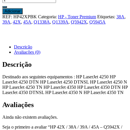
de
HP
Adicionar
42X
REF:
HP42XPBK
Categoria:
HP - Toner Premium
Etiquetas:
38A
,
/
39A
,
42X
,
45A
,
Q1338A
,
Q1339A
,
Q5942X
,
Q5945A
38A
/
39A
/
45A
Descrição
-
Avaliações (0)
Q5942X
/
Descrição
Q1338A
/
Destinado aos seguintes equipamentos : HP LaserJet 4250 HP
Q1339A
LaserJet 4250 DTN HP LaserJet 4250 DTNSL HP LaserJet 4250 N
/
HP LaserJet 4250 TN HP LaserJet 4350 HP LaserJet 4350 DTN HP
Q5945A
LaserJet 4350 DTNSL HP LaserJet 4350 N HP LaserJet 4350 TN
-
Premium
Avaliações
-
Preto
Ainda não existem avaliações.
Seja o primeiro a avaliar “HP 42X / 38A / 39A / 45A – Q5942X /