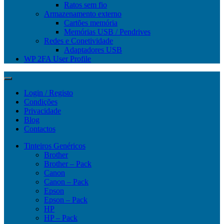
Ratos sem fio
Armazenamento externo
Cartões memória
Memórias USB / Pendrives
Redes e Conetividade
Adaptadores USB
WP 2FA User Profile
Login / Registo
Condições
Privacidade
Blog
Contactos
Tinteiros Genéricos
Brother
Brother – Pack
Canon
Canon – Pack
Epson
Epson – Pack
HP
HP – Pack