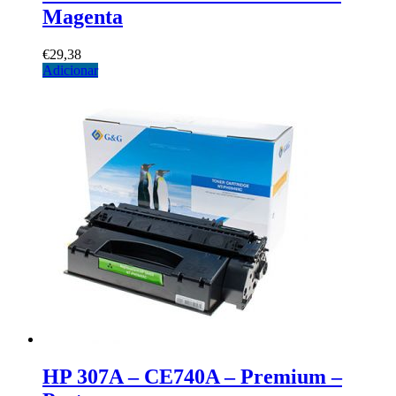
Magenta
€
29,38
Adicionar
HP 307A – CE740A – Premium –