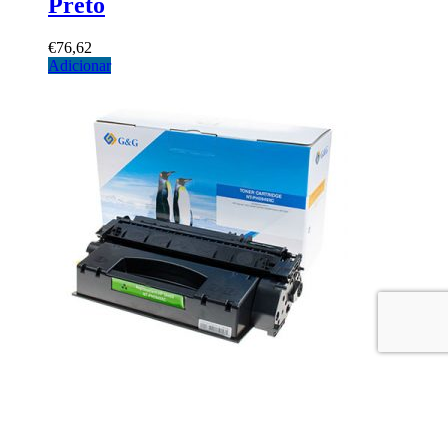
Preto
€
76,62
Adicionar
HP 203X – CF540X – Premium –
Preto