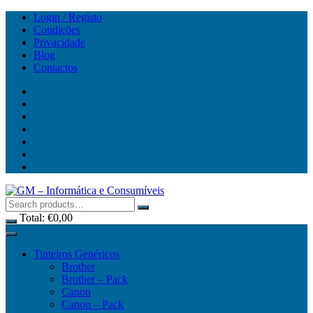
Skip
Login / Registo
to
Condições
content
Privacidade
Blog
Contactos
Total:
€
0,00
Tinteiros Genéricos
Brother
Brother – Pack
Canon
Canon – Pack