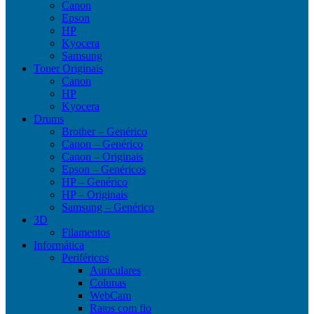
Canon
Epson
HP
Kyocera
Samsung
Toner Originais
Canon
HP
Kyocera
Drums
Brother – Genérico
Canon – Genérico
Canon – Originais
Epson – Genéricos
HP – Genérico
HP – Originais
Samsung – Genérico
3D
Filamentos
Informática
Periféricos
Auriculares
Colunas
WebCam
Ratos com fio