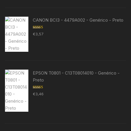
CANON BCI3 - 4479A002 - Genérico - Preto
Avaliação
€
3,57
5.00
de 5
EPSON T0801 - C13T08014010 - Genérico -
Preto
Avaliação
€
3,46
5.00
de 5