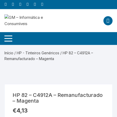
Skip
to
content
Início
/
HP - Tinteiros Genéricos
/ HP 82 – C4912A –
Remanufacturado – Magenta
HP 82 – C4912A – Remanufacturado
– Magenta
€
4,13