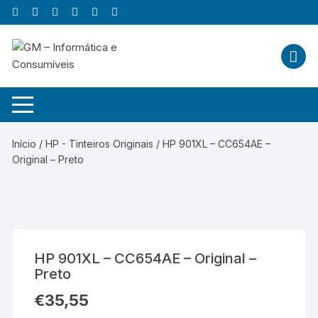
Skip
to
content
Início
/
HP - Tinteiros Originais
/ HP 901XL – CC654AE –
Original – Preto
HP 901XL – CC654AE – Original –
Preto
€
35,55