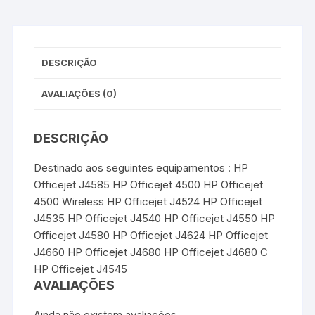
o
e
r
A
n
o
r
e
p
g
k
s
p
e
t
r
DESCRIÇÃO
AVALIAÇÕES (0)
DESCRIÇÃO
Destinado aos seguintes equipamentos : HP
Officejet J4585 HP Officejet 4500 HP Officejet
4500 Wireless HP Officejet J4524 HP Officejet
J4535 HP Officejet J4540 HP Officejet J4550 HP
Officejet J4580 HP Officejet J4624 HP Officejet
J4660 HP Officejet J4680 HP Officejet J4680 C
HP Officejet J4545
AVALIAÇÕES
Ainda não existem avaliações.