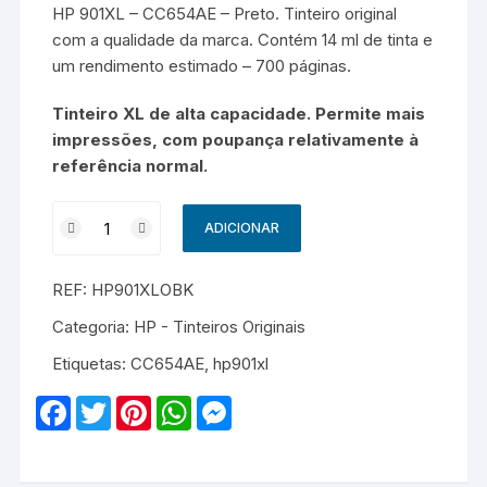
HP 901XL – CC654AE – Preto. Tinteiro original
com a qualidade da marca. Contém 14 ml de tinta e
um rendimento estimado – 700 páginas.
Tinteiro XL de alta capacidade. Permite mais
impressões, com poupança relativamente à
referência normal.
Quantidade
ADICIONAR
de
HP
REF:
HP901XLOBK
901XL
-
Categoria:
HP - Tinteiros Originais
CC654AE
Etiquetas:
CC654AE
,
hp901xl
-
Original
F
T
P
W
M
-
a
w
i
h
e
c
i
n
a
s
Preto
e
t
t
t
s
b
t
e
s
e