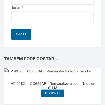
Email
*
TAMBÉM PODE GOSTAR…
HP 901XL – CC656AE – Remanufacturado – Tricolor
€
11,13
ADICIONAR