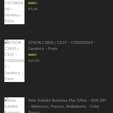
Avaliação
€
3,46
5.00
de 5
EPSON C3900 / CX37 - C13S050593 -
Genérico - Preto
Avaliação
€
25,83
5.00
de 5
Rato Subblim Business Plus S/fios - 1200 DPI
- Silencioso, Preciso, Ambidestro - Color
Branco