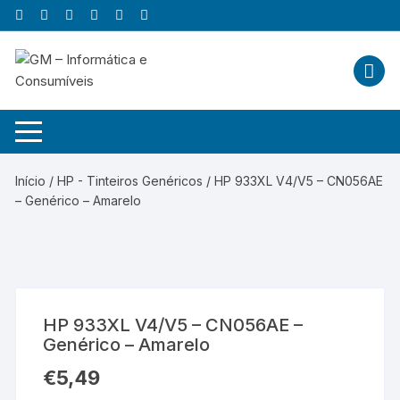
Skip
to
content
Início
/
HP - Tinteiros Genéricos
/ HP 933XL V4/V5 – CN056AE
– Genérico – Amarelo
HP 933XL V4/V5 – CN056AE –
Genérico – Amarelo
€
5,49