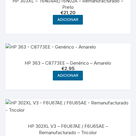
HP 303XL – T6N04AE/T6N02A – Remanufacturado –
Preto
€
21,20
ADICIONAR
HP 363 – C8773EE – Genérico – Amarelo
€
2,95
ADICIONAR
HP 302XL V3 – F6U67AE / F6U65AE –
Remanufacturado – Tricolor