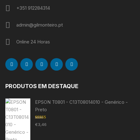
+351 912284314
admin@gilmonteiro.pt
Online 24 Horas
PRODUTOS EM DESTAQUE
EPSON T0801 - C13T08014010 - Genérico -
Preto
Avaliação
€
3,46
5.00
de 5