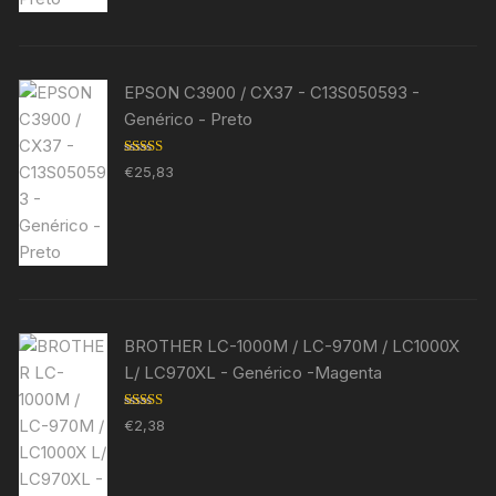
EPSON C3900 / CX37 - C13S050593 -
Genérico - Preto
Avaliação
€
25,83
5.00
de 5
BROTHER LC-1000M / LC-970M / LC1000X
L/ LC970XL - Genérico -Magenta
Avaliação
€
2,38
5.00
de 5