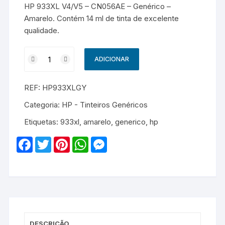
HP 933XL V4/V5 – CN056AE – Genérico –
Amarelo. Contém 14 ml de tinta de excelente
qualidade.
Quantidade
ADICIONAR
de
HP
REF:
HP933XLGY
933XL
V4/V5
Categoria:
HP - Tinteiros Genéricos
-
Etiquetas:
933xl
,
amarelo
,
generico
,
hp
CN056AE
-
F
T
P
W
M
Genérico
a
w
i
h
e
c
i
n
a
s
-
e
t
t
t
s
Amarelo
b
t
e
s
e
o
e
r
A
n
o
r
e
p
g
k
s
p
e
t
r
DESCRIÇÃO