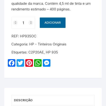
qualidade da marca. Contém 4,5 ml de tinta e um
rendimento estimado – 400 páginas.
Quantidade
ADICIONAR
de
HP
REF:
HP935OC
935
-
Categoria:
HP - Tinteiros Originais
C2P20AE
Etiquetas:
C2P20AE
,
HP 935
-
Original
F
T
P
W
M
-
a
w
i
h
e
c
i
n
a
s
Cyan
e
t
t
t
s
b
t
e
s
e
o
e
r
A
n
o
r
e
p
g
k
s
p
e
t
r
DESCRIÇÃO