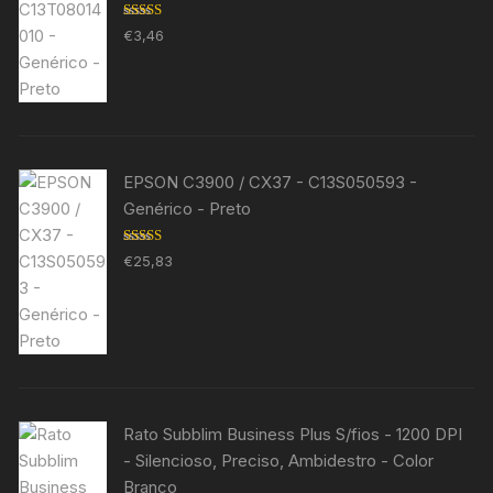
Avaliação
€
3,46
5.00
de 5
EPSON C3900 / CX37 - C13S050593 -
Genérico - Preto
Avaliação
€
25,83
5.00
de 5
Rato Subblim Business Plus S/fios - 1200 DPI
- Silencioso, Preciso, Ambidestro - Color
Branco