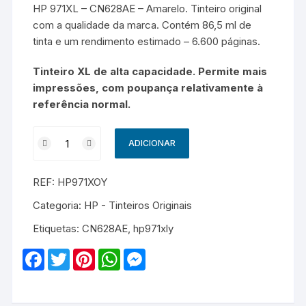
HP 971XL – CN628AE – Amarelo. Tinteiro original
com a qualidade da marca. Contém 86,5 ml de
tinta e um rendimento estimado – 6.600 páginas.
Tinteiro XL de alta capacidade. Permite mais
impressões, com poupança relativamente à
referência normal.
Quantidade
ADICIONAR
de
HP
REF:
HP971XOY
971XL
-
Categoria:
HP - Tinteiros Originais
CN628AE
Etiquetas:
CN628AE
,
hp971xly
-
Original
F
T
P
W
M
-
a
w
i
h
e
c
i
n
a
s
Amarelo
e
t
t
t
s
b
t
e
s
e