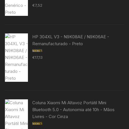
Avaliação
€
7,52
5.00
de 5
HP 304XL V3 - N9K08AE / N9K06AE -
Remanufacturado - Preto
Avaliação
€
17,13
5.00
de 5
Coluna Xiaomi Mi Altavoz Portátil Mini
Bluetooth 5.0 - Autonomia até 10h - Mãos
Livres - Cor Cinza