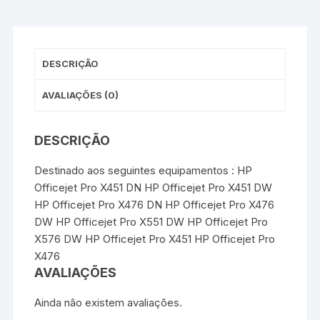
o
e
r
A
n
o
r
e
p
g
k
s
p
e
t
r
DESCRIÇÃO
AVALIAÇÕES (0)
DESCRIÇÃO
Destinado aos seguintes equipamentos : HP
Officejet Pro X451 DN HP Officejet Pro X451 DW
HP Officejet Pro X476 DN HP Officejet Pro X476
DW HP Officejet Pro X551 DW HP Officejet Pro
X576 DW HP Officejet Pro X451 HP Officejet Pro
X476
AVALIAÇÕES
Ainda não existem avaliações.