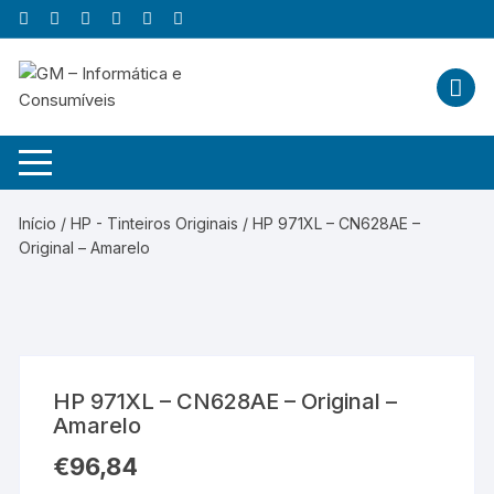
Skip
to
content
Início
/
HP - Tinteiros Originais
/ HP 971XL – CN628AE –
Original – Amarelo
HP 971XL – CN628AE – Original –
Amarelo
€
96,84