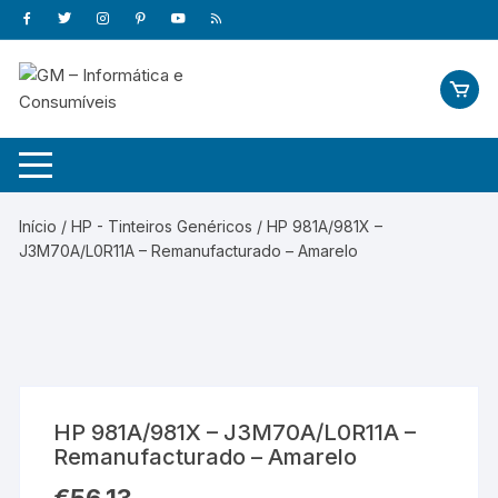
Skip
to
content
Início
/
HP - Tinteiros Genéricos
/ HP 981A/981X –
J3M70A/L0R11A – Remanufacturado – Amarelo
HP 981A/981X – J3M70A/L0R11A –
Remanufacturado – Amarelo