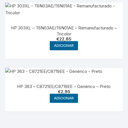
HP 303XL – T6N03AE/T6N01AE – Remanufacturado –
Tricolor
€
22,85
ADICIONAR
HP 363 – C8721EE/C8719EE – Genérico – Preto
€
2,95
ADICIONAR