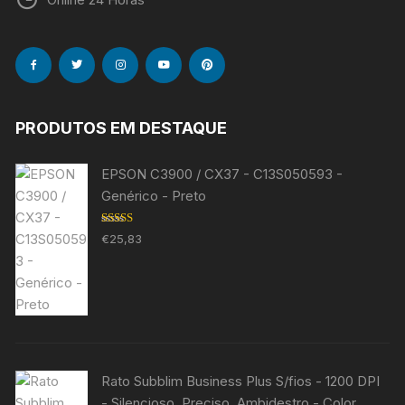
PRODUTOS EM DESTAQUE
EPSON C3900 / CX37 - C13S050593 -
Genérico - Preto
Avaliação
€
25,83
5.00
de 5
Rato Subblim Business Plus S/fios - 1200 DPI
- Silencioso, Preciso, Ambidestro - Color