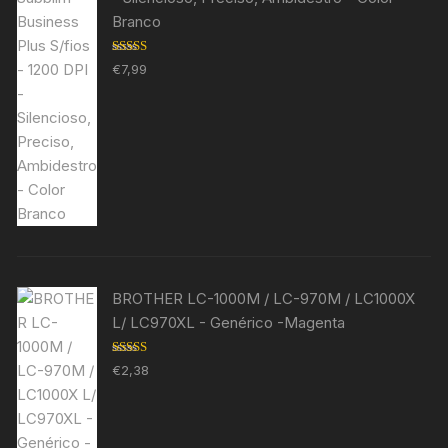
Branco
Avaliação
€
7,99
5.00
de 5
BROTHER LC-1000M / LC-970M / LC1000X
L/ LC970XL - Genérico -Magenta
Avaliação
€
2,38
5.00
de 5