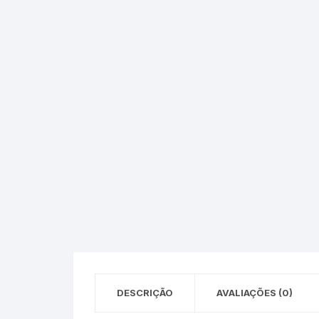
Epson – Pack
Rat
HP
HP – Pack
Lexmark
Lexmark – Pack
DESCRIÇÃO
AVALIAÇÕES (0)