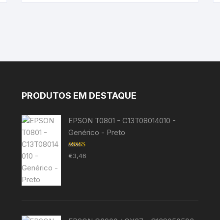
PRODUTOS EM DESTAQUE
EPSON T0801 - C13T08014010 -
Genérico - Preto
Avaliação
€
3,46
5.00
de 5