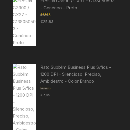
EPSON C3900 / CX37 - C13S050593
- Genérico - Preto
Avaliação
€
25,83
5.00
de 5
Rato Subblim Business Plus S/fios -
1200 DPI - Silencioso, Preciso,
Ambidestro - Color Branco
Avaliação
€
7,99
5.00
de 5