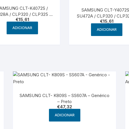
AMSUNG CLT-K4072S /
SAMSUNG CLT-Y4072S
128A / CLP320 / CLP325 –
SU472A / CLP320 / CLP3
€
15,61
Genérico – Preto
€
15,61
Genérico – Amarelo
ADICIONAR
ADICIONAR
SAMSUNG CLT- K809S – SS607A – Genérico
– Preto
€
47,32
ADICIONAR