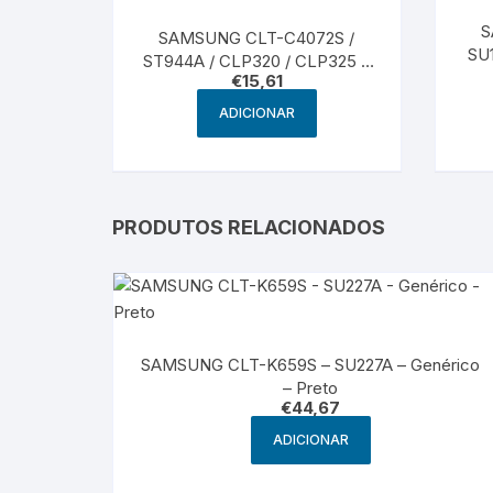
S
SAMSUNG CLT-C4072S /
SU
ST944A / CLP320 / CLP325 –
€
15,61
Genérico – Cyan
ADICIONAR
PRODUTOS RELACIONADOS
SAMSUNG CLT-K659S – SU227A – Genérico
– Preto
€
44,67
ADICIONAR