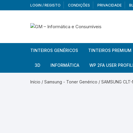
Skip
LOGIN / REGISTO
CONDIÇÕES
PRIVACIDADE
B
to
content
TINTEIROS GENÉRICOS
TINTEIROS PREMIUM
Brother
Brother
3D
INFORMÁTICA
WP 2FA USER PROFIL
Brother – Pack
Epson
Filamentos
Periféricos
Aur
Início
/
Samsung - Toner Genérico
/ SAMSUNG CLT-M
Canon
HP
Armazenamento externo
Co
Ca
Canon – Pack
Lexmark
Redes e Conetividade
We
Me
Ad
Epson
Rat