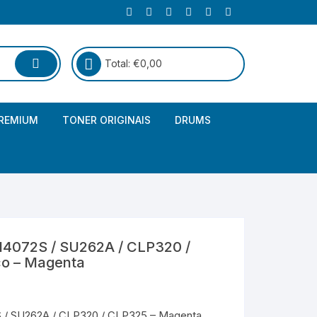
Total:
€
0,00
REMIUM
TONER ORIGINAIS
DRUMS
Canon
Brother – Genérico
HP
Canon – Genérico
Kyocera
Canon – Originais
072S / SU262A / CLP320 /
Epson – Genéricos
co – Magenta
HP – Genérico
 SU262A / CLP320 / CLP325 – Magenta.