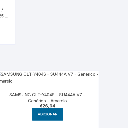
 /
25 –
SAMSUNG CLT-Y404S – SU444A V7 –
Genérico – Amarelo
€
26,64
ADICIONAR