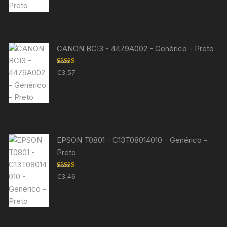
CANON BCI3 - 4479A002 - Genérico - Preto
Avaliação
€
3,57
5.00
de 5
EPSON T0801 - C13T08014010 - Genérico -
Preto
Avaliação
€
3,46
5.00
de 5