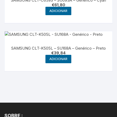
SAMSUNG CLT-C659S – SU093A – Genérico – Cyan
€
61,80
ADICIONAR
SAMSUNG CLT-K505L – SU168A – Genérico – Preto
€
39,84
ADICIONAR
SOBRE :