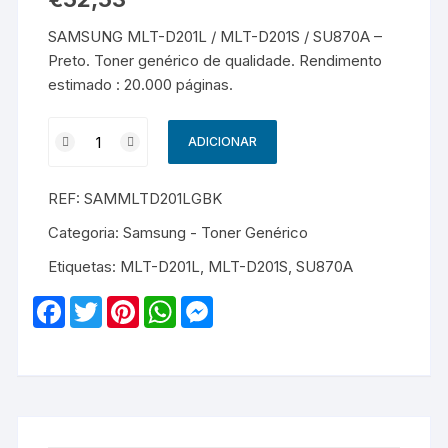
SAMSUNG MLT-D201L / MLT-D201S / SU870A –
Preto. Toner genérico de qualidade. Rendimento
estimado : 20.000 páginas.
Quantidade
ADICIONAR
de
SAMSUNG
REF:
SAMMLTD201LGBK
MLT-
D201L
Categoria:
Samsung - Toner Genérico
/
Etiquetas:
MLT-D201L
,
MLT-D201S
,
SU870A
MLT-
D201S
F
T
P
W
M
/
a
w
i
h
e
c
i
n
a
s
SU870A
e
t
t
t
s
-
b
t
e
s
e
o
e
r
A
n
Genérico
o
r
e
p
g
-
k
s
p
e
t
r
Preto