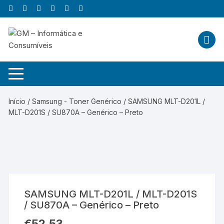
Skip
to
content
Início
/
Samsung - Toner Genérico
/ SAMSUNG MLT-D201L /
MLT-D201S / SU870A – Genérico – Preto
SAMSUNG MLT-D201L / MLT-D201S
/ SU870A – Genérico – Preto
€
52,53