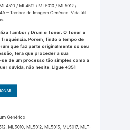
g
HP – Originais
4510 / ML4512 / ML5010 / ML5012 /
4A – Tambor de Imagem Genérico. Vida útil
Samsung – Genérico
as.
liza Tambor / Drum e Toner. O Toner é
 frequência. Porém, findo o tempo de
 Drum que faz parte originalmente do seu
ssão, terá que proceder à sua
o-se de um processo tão simples como a
uer dúvida, não hesite. Ligue +351
CIONAR
um Genérico
512
,
ML5010
,
ML5012
,
ML5015
,
ML5017
,
MLT-