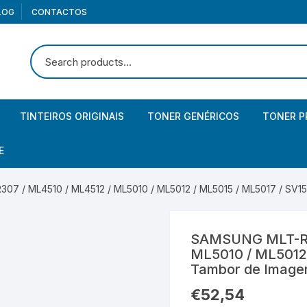
LOG
CONTACTOS
TINTEIROS ORIGINAIS
TONER GENÉRICOS
TONER P
Canon
Brother
Brother
E
Canon – Pack
Canon
Canon
iculares
7 / ML4510 / ML4512 / ML5010 / ML5012 / ML5015 / ML5017 / SV1
HP
Epson
Epson
lunas
rtões memória
SAMSUNG MLT-R3
HP – Pack
HP
HP
bCam
mórias USB / Pendrives
aptadores USB
ML5010 / ML5012 
Tambor de Image
Kyocera
Kyocera
os com fio
€
52,54