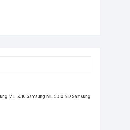
M
e
s
s
e
n
g
e
msung ML 5010 Samsung ML 5010 ND Samsung