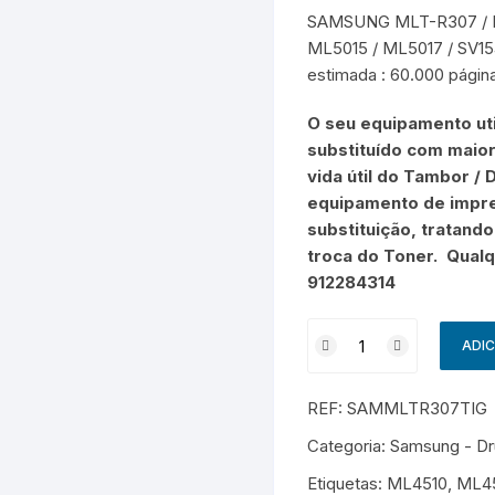
Samsung
Samsun
os sem fio
SAMSUNG MLT-R307 / ML
ML5015 / ML5017 / SV15
estimada : 60.000 págin
O seu equipamento uti
substituído com maior
vida útil do Tambor /
equipamento de impre
substituição, tratand
troca do Toner. Qualq
912284314
Quantidade
ADI
de
SAMSUNG
REF:
SAMMLTR307TIG
MLT-
R307
Categoria:
Samsung - Dr
/
Etiquetas:
ML4510
,
ML4
ML4510