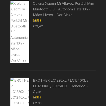
Coluna Xiaomi Mi Altavoz Portátil Mini
Bluetooth 5.0 - Autonomia até 10h -
Mãos Livres - Cor Cinza
Avaliação
€
19,42
5.00
de 5
BROTHER LC1220XL / LC1240XL /
LC1280XL / LC1240C - Genérico -
Cyan
Avaliação
€
2,36
5.00
de 5