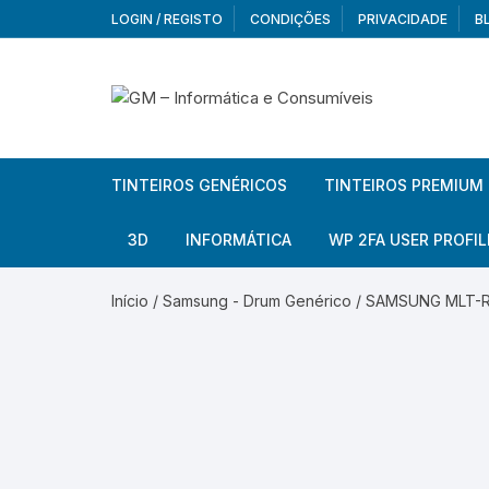
Skip
LOGIN / REGISTO
CONDIÇÕES
PRIVACIDADE
B
to
content
TINTEIROS GENÉRICOS
TINTEIROS PREMIUM
Brother
Brother
3D
INFORMÁTICA
WP 2FA USER PROFIL
Brother – Pack
Epson
Filamentos
Periféricos
Aur
Início
/
Samsung - Drum Genérico
/ SAMSUNG MLT-R30
Canon
HP
Armazenamento externo
Co
Ca
Canon – Pack
Lexmark
Redes e Conetividade
We
Me
Ad
Epson
Rat