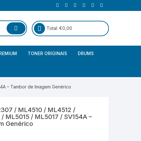
Total:
€
0,00
REMIUM
TONER ORIGINAIS
DRUMS
Canon
Brother – Genérico
HP
Canon – Genérico
54A – Tambor de Imagem Genérico
Kyocera
Canon – Originais
07 / ML4510 / ML4512 /
Epson – Genéricos
/ ML5015 / ML5017 / SV154A –
m Genérico
HP – Genérico