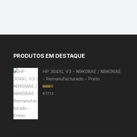
PRODUTOS EM DESTAQUE
HP 304XL V3 - N9K08AE / N9K06AE
- Remanufacturado - Preto
Avaliação
€
17,13
5.00
de 5