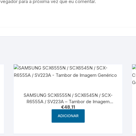
avegador para a próxima vez que eu comentar.
SAMSUNG SCX6555N / SCX6545N / SCX-
R6555A / SV223A – Tambor de Imagem
€
48,11
Genérico
ADICIONAR