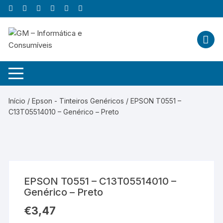
Skip
to
content
Início
/
Epson - Tinteiros Genéricos
/ EPSON T0551 –
C13T05514010 – Genérico – Preto
EPSON T0551 – C13T05514010 –
Genérico – Preto
€
3,47