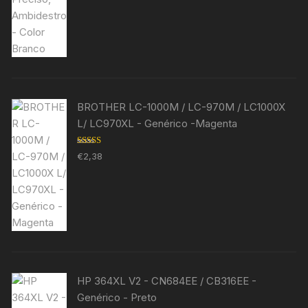
BROTHER LC-1000M / LC-970M / LC1000X
L/ LC970XL - Genérico -Magenta
Avaliação
€
2,38
5.00
de 5
HP 364XL V2 - CN684EE / CB316EE -
Genérico - Preto