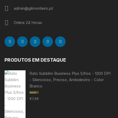
admin@gilmonteiro.pt
Online 24 Horas
PRODUTOS EM DESTAQUE
Rato Subblim Business Plus S/fios - 1200 DPI
- Silencioso, Preciso, Ambidestro - Color
Branco
Avaliação
€
7,99
5.00
de 5