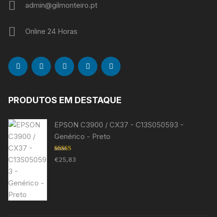
admin@gilmonteiro.pt
Online 24 Horas
PRODUTOS EM DESTAQUE
EPSON C3900 / CX37 - C13S050593 -
Genérico - Preto
Avaliação
€
25,83
5.00
de 5