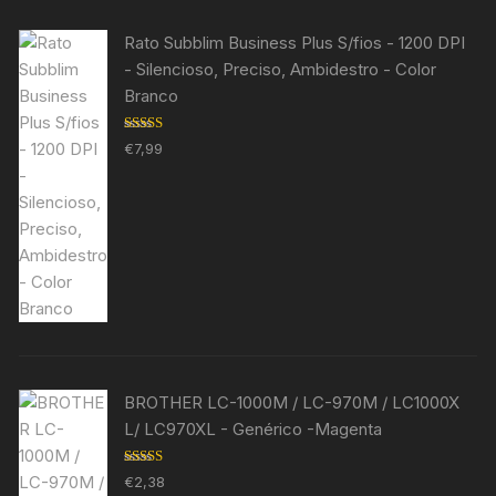
Rato Subblim Business Plus S/fios - 1200 DPI
- Silencioso, Preciso, Ambidestro - Color
Branco
Avaliação
€
7,99
5.00
de 5
BROTHER LC-1000M / LC-970M / LC1000X
L/ LC970XL - Genérico -Magenta
Avaliação
€
2,38
5.00
de 5