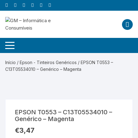
Skip
to
content
Início
/
Epson - Tinteiros Genéricos
/ EPSON T0553 –
C13T05534010 – Genérico – Magenta
EPSON T0553 – C13T05534010 –
Genérico – Magenta
€
3,47