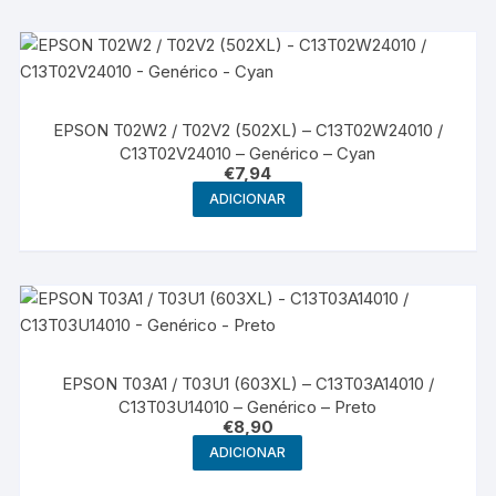
EPSON T02W2 / T02V2 (502XL) – C13T02W24010 /
C13T02V24010 – Genérico – Cyan
€
7,94
ADICIONAR
EPSON T03A1 / T03U1 (603XL) – C13T03A14010 /
C13T03U14010 – Genérico – Preto
€
8,90
ADICIONAR