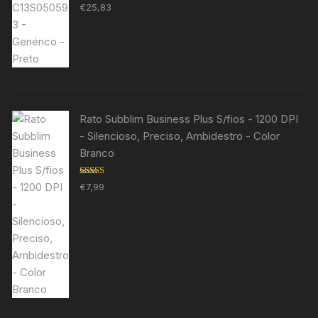
Avaliação
€
25,83
5.00
de 5
Rato Subblim Business Plus S/fios - 1200 DPI
- Silencioso, Preciso, Ambidestro - Color
Branco
Avaliação
€
7,99
5.00
de 5