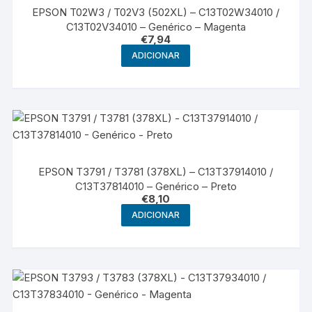
EPSON T02W3 / T02V3 (502XL) – C13T02W34010 /
C13T02V34010 – Genérico – Magenta
€
7,94
ADICIONAR
EPSON T3791 / T3781 (378XL) – C13T37914010 /
C13T37814010 – Genérico – Preto
€
8,10
ADICIONAR