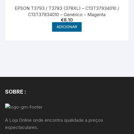
EPSON T3793 / T3783 (378XL) – C13T37934010 /
C13T37834010 – Genérico – Magenta
€
8,10
ADICIONAR
SOBRE :
A Loja Online onde encontra qualidade a preços
espectaculares.