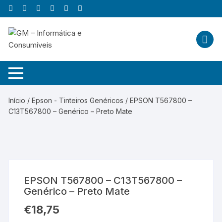
Skip
to
content
Início
/
Epson - Tinteiros Genéricos
/ EPSON T567800 –
C13T567800 – Genérico – Preto Mate
EPSON T567800 – C13T567800 –
Genérico – Preto Mate
€
18,75