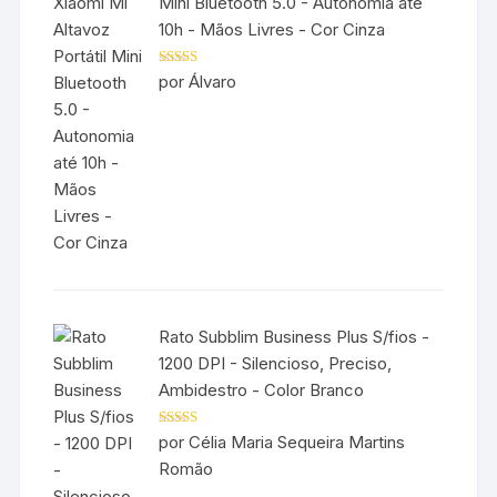
Mini Bluetooth 5.0 - Autonomia até
10h - Mãos Livres - Cor Cinza
Avaliação
5
por Álvaro
de 5
Rato Subblim Business Plus S/fios -
1200 DPI - Silencioso, Preciso,
Ambidestro - Color Branco
Avaliação
5
por Célia Maria Sequeira Martins
de 5
Romão