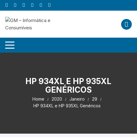
Skip
to
content
HP 934XL E HP 935XL
GENÉRICOS
Home
2020
Janeiro
29
HP 934XL e HP 935XL Genéricos