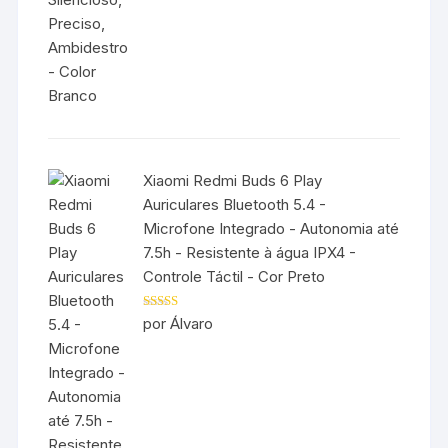
Xiaomi Redmi Buds 6 Play
Auriculares Bluetooth 5.4 -
Microfone Integrado - Autonomia até
7.5h - Resistente à água IPX4 -
Controle Táctil - Cor Preto
Avaliação
5
por Álvaro
de 5