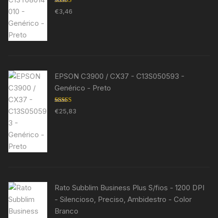
Avaliação
€
3,46
5.00
de 5
EPSON C3900 / CX37 - C13S050593 -
Genérico - Preto
Avaliação
€
25,83
5.00
de 5
Rato Subblim Business Plus S/fios - 1200 DPI
- Silencioso, Preciso, Ambidestro - Color
Branco